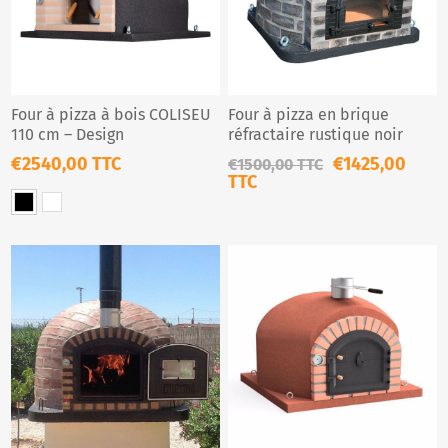
Four à pizza à bois COLISEU
Four à pizza en brique
110 cm – Design
réfractaire rustique noir
professionnel noir ou blanc
€2540,00 TTC
€1425,00
€1500,00 TTC
TTC