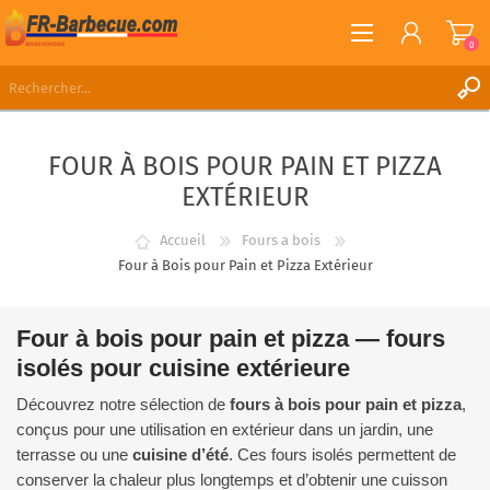
0
S'ENREGISTRER
FOUR À BOIS POUR PAIN ET PIZZA
CONNEXION
EXTÉRIEUR
LISTE DE SOUHAITS
0
Accueil
Fours a bois
Four à Bois pour Pain et Pizza Extérieur
Four à bois pour pain et pizza — fours
isolés pour cuisine extérieure
Découvrez notre sélection de
fours à bois pour pain et pizza
,
conçus pour une utilisation en extérieur dans un jardin, une
terrasse ou une
cuisine d’été
. Ces fours isolés permettent de
conserver la chaleur plus longtemps et d’obtenir une cuisson