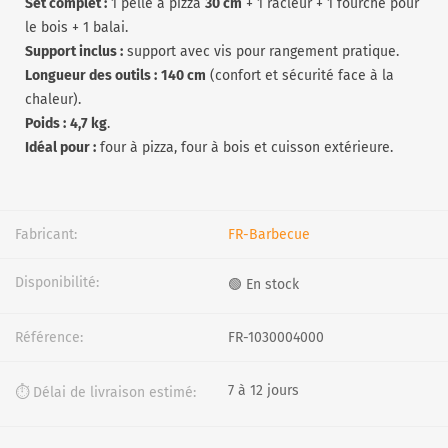
Set complet :
1 pelle à pizza
30 cm
+ 1 racleur + 1 fourche pour
le bois + 1 balai.
Support inclus :
support avec vis pour rangement pratique.
Longueur des outils :
140 cm
(confort et sécurité face à la
chaleur).
Poids :
4,7 kg
.
Idéal pour :
four à pizza, four à bois et cuisson extérieure.
Fabricant:
FR-Barbecue
Disponibilité:
🟢 En stock
Référence:
FR-1030004000
7 à 12 jours
⏱️ Délai de livraison estimé: