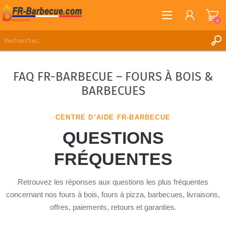
0
S'ENREGISTRER
FAQ FR-BARBECUE – FOURS À BOIS &
CONNEXION
BARBECUES
LISTE DE SOUHAITS
0
CENTRE D’AIDE FR-BARBECUE
QUESTIONS
FRÉQUENTES
Retrouvez les réponses aux questions les plus fréquentes
concernant nos fours à bois, fours à pizza, barbecues, livraisons,
offres, paiements, retours et garanties.