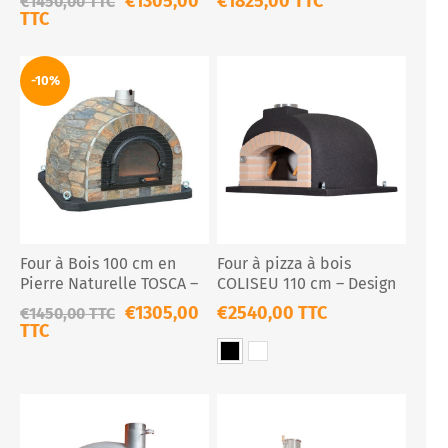
€1305,00
€1825,00 TTC
€1450,00 TTC
TTC
-10%
Four à Bois 100 cm en
Four à pizza à bois
Pierre Naturelle TOSCA –
COLISEU 110 cm – Design
Four à Pizza & Pain
professionnel noir ou
€1305,00
€2540,00 TTC
€1450,00 TTC
Traditionnel
blanc
TTC