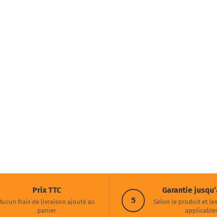
Prix TTC
Garantie jusqu’
5
Aucun frais de livraison ajouté au
Selon le produit et le
panier
applicable