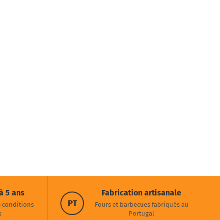
à 5 ans
Fabrication artisanale
PT
s conditions
Fours et barbecues fabriqués au
s
Portugal