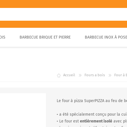
OIS
BARBECUE BRIQUE ET PIERRE
BARBECUE INOX À POS
FOUR A PIZZA PORTABLE
BARBECUE EN PIERRE
FOUR À BOIS POUR PAIN ET
BARBECUE RUSTIQUE
BRASA
PIZZA EXTÉRIEUR
Accueil
Fours a bois
Four à 
Le four à pizza SuperPIZZA au feu de b
• a été spécialement conçu pour la c
• Le four est
entièrement isolé
avec plu