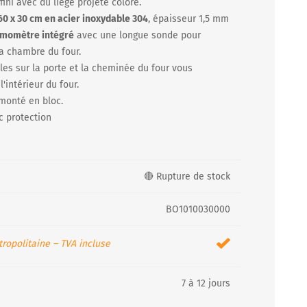
fini avec du liège projeté coloré.
60 x 30 cm en acier inoxydable 304
, épaisseur 1,5 mm
rmomètre intégré
avec une longue sonde pour
a chambre du four.
bles sur la porte et la cheminée du four vous
'intérieur du four.
 monté en bloc.
ec protection
🔴 Rupture de stock
BO1010030000
ropolitaine – TVA incluse
7 à 12 jours