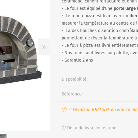
céramique, ciment réfractaire et enfin 
• Le four est équipé d'une
porte large 
• Le four à pizza est livré avec un
the
mesurer la température au centre de l
R
• Il a des bouches d'aération contrôla
permettant de régler la température à l
• Le four à pizza est livré entièrement
• Nos fours sont livrés sur palette, av
• Garantie 2 ans
Disponibilité:
Référence:
📦 ✅ Livraison GRATUITE en France mét
⏱️ Délai de livraison estimé: