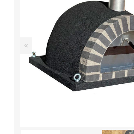
FOURS À PIZZA/PAIN AU
ACCESSOIRES POUR FOU
GAZ
À BOIS
Four à pizza au gaz FUMUS
Rouge 80, 100, 120
Four à pizza au gaz FUMUS
Blanc 80, 100, 120
Four à pizza au gaz FUMUS
Noir 80, 100, 120