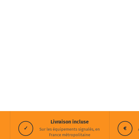
Livraison incluse
✓
€
Sur les équipements signalés, en
France métropolitaine