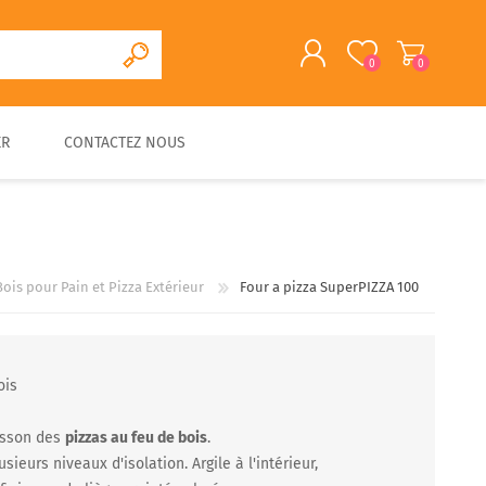
0
0
ER
CONTACTEZ NOUS
S'ENREGISTRER
CONNEXION
CUISINE D'EXTERIEURE
FOUR A PAIN/PIZZA EN
FOURS A BOIS
ACCESSOIRES
PIERRE
TRADITIONNELS
Bois pour Pain et Pizza Extérieur
Four a pizza SuperPIZZA 100
ois
uisson des
pizzas au feu de bois
.
sieurs niveaux d'isolation. Argile à l'intérieur,