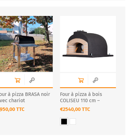
our à pizza BRASA noir
Four à pizza à bois
vec chariot
COLISEU 110 cm –
Design professionnel
950,00 TTC
€2540,00 TTC
noir ou blanc