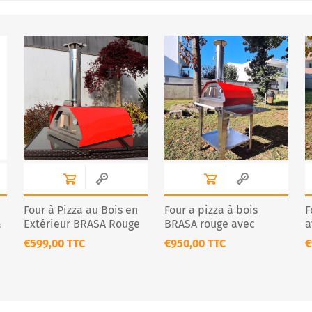
Four à Pizza au Bois en
Four a pizza à bois
F
&
Extérieur BRASA Rouge
BRASA rouge avec
a
chariot
€599,00 TTC
€950,00 TTC
€