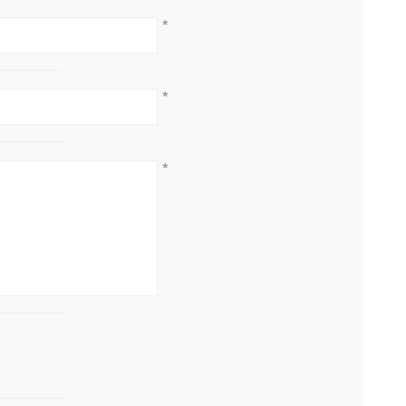
*
*
*