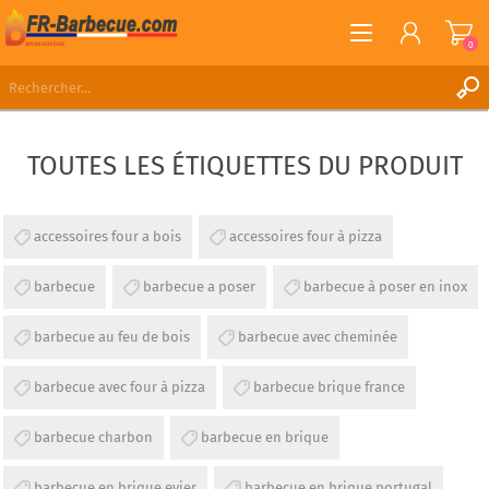
0
S'ENREGISTRER
TOUTES LES ÉTIQUETTES DU PRODUIT
CONNEXION
LISTE DE SOUHAITS
0
accessoires four a bois
accessoires four à pizza
barbecue
barbecue a poser
barbecue à poser en inox
barbecue au feu de bois
barbecue avec cheminée
barbecue avec four à pizza
barbecue brique france
barbecue charbon
barbecue en brique
barbecue en brique evier
barbecue en brique portugal