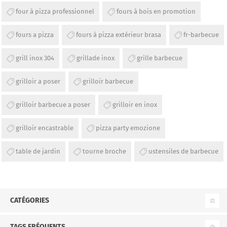
four à pizza professionnel
fours à bois en promotion
fours a pizza
fours à pizza extérieur brasa
fr-barbecue
grill inox 304
grillade inox
grille barbecue
grilloir a poser
grilloir barbecue
grilloir barbecue a poser
grilloir en inox
grilloir encastrable
pizza party emozione
table de jardin
tourne broche
ustensiles de barbecue
CATÉGORIES
TAGS FRÉQUENTS