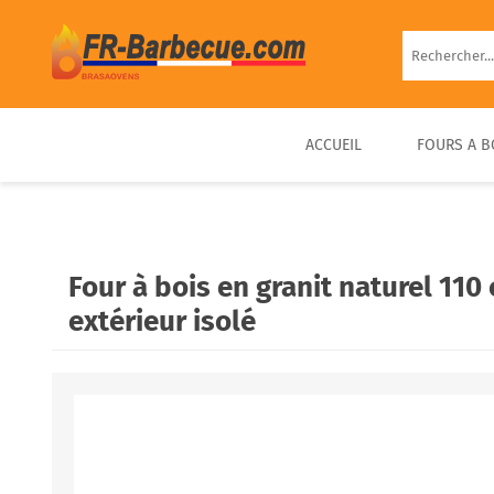
ACCUEIL
FOURS A B
BARBECUE EN BRIQUE
FOUR À PIZZA BOIS
FOUR À BOIS EXTÉRIEUR
BARBECUE FIXE PIERRE
D’EXTÉRIEUR COMPACT &
PRÊT À UTILISER
Four à bois en granit naturel 110 
PORTABLE
extérieur isolé