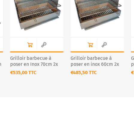
Grilloir barbecue à
Grilloir barbecue à
G
m
poser en Inox 70cm 2x
poser en inox 60cm 2x
p
e
Grilles Premium
Grilles Premium
G
€535,00 TTC
€485,50 TTC
€