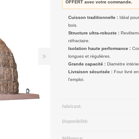
OFFERT avec votre commande.
Cuisson traditionnelle :
Idéal pour
bois.
R
Structure ultra-robuste :
Revêteme
réfractaire.
Isolation haute performance :
Con
longues et régulières.
Grande capacité :
Diamètre intéri
Livraison sécurisée :
Four livré e
l’emploi.
Fabricant:
Disponibilité:
Référence: