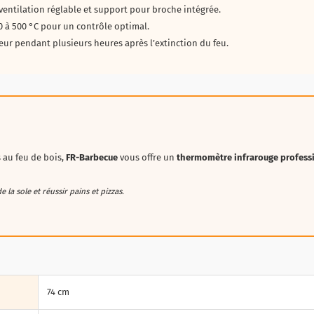
ventilation réglable et support pour broche intégrée.
0 à 500 °C pour un contrôle optimal.
eur pendant plusieurs heures après l’extinction du feu.
 au feu de bois,
FR-Barbecue
vous offre un
thermomètre infrarouge profess
la sole et réussir pains et pizzas.
74 cm