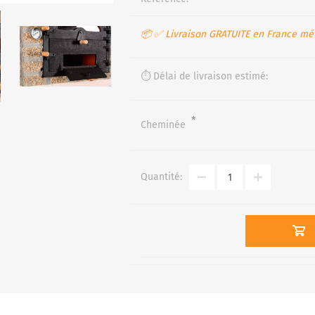
📦 ✅ Livraison GRATUITE en France mét
⏱️ Délai de livraison estimé:
*
Cheminée
Quantité: