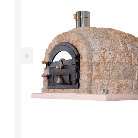
FOURS À PIZZA/PAIN AU
ACCESSOIRES POUR FOU
GAZ
À BOIS
Four à pizza au gaz FUMUS
Rouge 80, 100, 120
Four à pizza au gaz FUMUS
Blanc 80, 100, 120
Four à pizza au gaz FUMUS
Noir 80, 100, 120