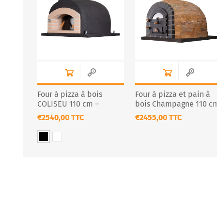
Four à pizza à bois
Four à pizza et pain à
COLISEU 110 cm –
bois Champagne 110 c
Design professionnel
– Pierre naturelle isolé
€2540,00 TTC
€2455,00 TTC
noir ou blanc