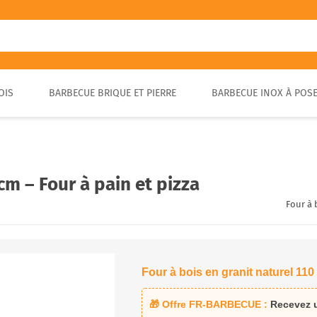
OIS
BARBECUE BRIQUE ET PIERRE
BARBECUE INOX À POS
FOUR A PIZZA PORTABLE
BARBECUE EN PIERRE
FOUR À BOIS POUR PAIN ET
BARBECUE RUSTIQUE
BRASA
PIZZA EXTÉRIEUR
cm – Four à pain et pizza
Four à 
Four à bois en granit naturel 110
🎁 Offre FR-BARBECUE :
Recevez