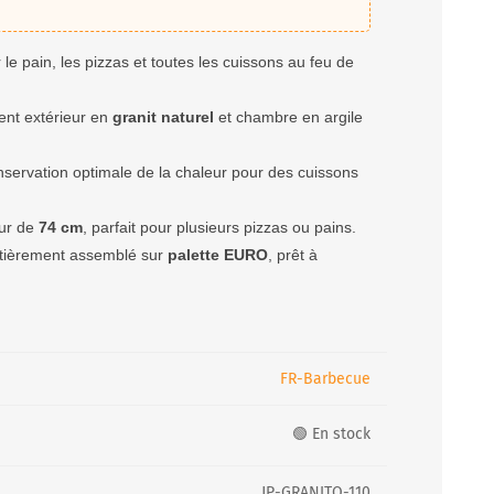
 le pain, les pizzas et toutes les cuissons au feu de
nt extérieur en
granit naturel
et chambre en argile
servation optimale de la chaleur pour des cuissons
eur de
74 cm
, parfait pour plusieurs pizzas ou pains.
ntièrement assemblé sur
palette EURO
, prêt à
FR-Barbecue
🟢 En stock
JP-GRANITO-110