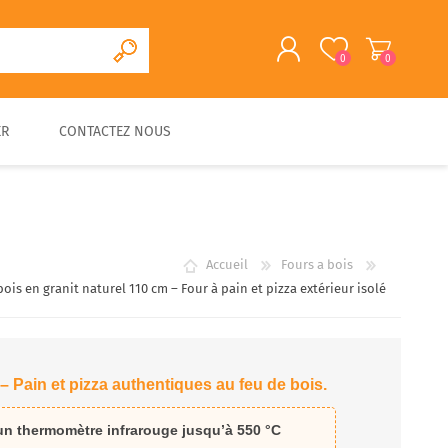
0
0
ER
CONTACTEZ NOUS
S'ENREGISTRER
CONNEXION
CUISINE D'EXTERIEURE
FOUR A PAIN/PIZZA EN
FOURS A BOIS
ACCESSOIRES
PIERRE
TRADITIONNELS
Accueil
Fours a bois
bois en granit naturel 110 cm – Four à pain et pizza extérieur isolé
 – Pain et pizza authentiques au feu de bois.
 un
thermomètre infrarouge jusqu’à 550 °C