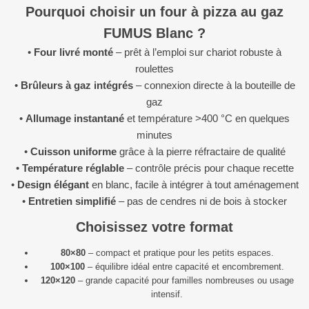
Pourquoi choisir un four à pizza au gaz
FUMUS Blanc ?
•
Four livré monté
– prêt à l’emploi sur chariot robuste à
roulettes
•
Brûleurs à gaz intégrés
– connexion directe à la bouteille de
gaz
•
Allumage instantané
et température >400 °C en quelques
minutes
•
Cuisson uniforme
grâce à la pierre réfractaire de qualité
•
Température réglable
– contrôle précis pour chaque recette
•
Design élégant
en blanc, facile à intégrer à tout aménagement
•
Entretien simplifié
– pas de cendres ni de bois à stocker
Choisissez votre format
80×80
– compact et pratique pour les petits espaces.
100×100
– équilibre idéal entre capacité et encombrement.
120×120
– grande capacité pour familles nombreuses ou usage
intensif.