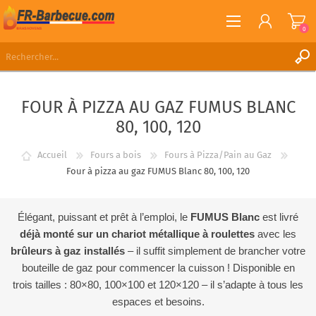
0
S'ENREGISTRER
FOUR À PIZZA AU GAZ FUMUS BLANC
CONNEXION
80, 100, 120
LISTE DE SOUHAITS
0
Accueil
Fours a bois
Fours à Pizza/Pain au Gaz
Four à pizza au gaz FUMUS Blanc 80, 100, 120
Élégant, puissant et prêt à l’emploi, le
FUMUS Blanc
est livré
déjà monté sur un chariot métallique à roulettes
avec les
brûleurs à gaz installés
– il suffit simplement de brancher votre
bouteille de gaz pour commencer la cuisson ! Disponible en
trois tailles : 80×80, 100×100 et 120×120 – il s’adapte à tous les
espaces et besoins.