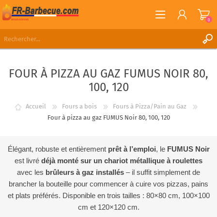
0
S'ENREGISTRER
FOUR À PIZZA AU GAZ FUMUS NOIR 80,
CONNEXION
100, 120
LISTE DE SOUHAITS
0
Accueil
Fours a bois
Fours à Pizza/Pain au Gaz
Four à pizza au gaz FUMUS Noir 80, 100, 120
Élégant, robuste et entièrement
prêt à l’emploi
, le
FUMUS Noir
est livré
déjà monté sur un chariot métallique à roulettes
avec les
brûleurs à gaz installés
– il suffit simplement de
brancher la bouteille pour commencer à cuire vos pizzas, pains
et plats préférés. Disponible en trois tailles : 80×80 cm, 100×100
cm et 120×120 cm.