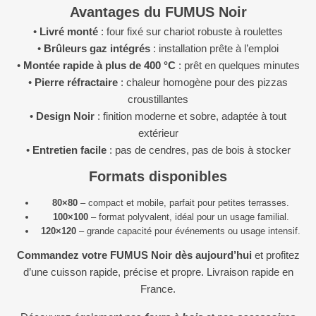
Avantages du FUMUS Noir
•
Livré monté
: four fixé sur chariot robuste à roulettes
•
Brûleurs gaz intégrés
: installation prête à l’emploi
•
Montée rapide à plus de 400 °C
: prêt en quelques minutes
•
Pierre réfractaire
: chaleur homogène pour des pizzas
croustillantes
•
Design Noir
: finition moderne et sobre, adaptée à tout
extérieur
•
Entretien facile
: pas de cendres, pas de bois à stocker
Formats disponibles
80×80
– compact et mobile, parfait pour petites terrasses.
100×100
– format polyvalent, idéal pour un usage familial.
120×120
– grande capacité pour événements ou usage intensif.
Commandez votre FUMUS Noir dès aujourd’hui
et profitez
d’une cuisson rapide, précise et propre. Livraison rapide en
France.