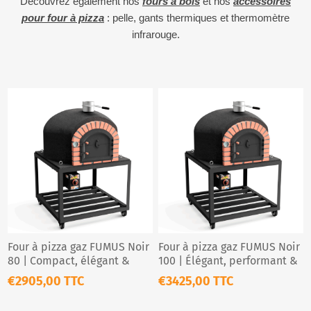
Découvrez également nos
fours à bois
et nos
accessoires
pour four à pizza
: pelle, gants thermiques et thermomètre
infrarouge.
Four à pizza gaz FUMUS Noir
Four à pizza gaz FUMUS Noir
80 | Compact, élégant &
100 | Élégant, performant &
prêt à brancher
prêt à l’emploi
€2905,00 TTC
€3425,00 TTC