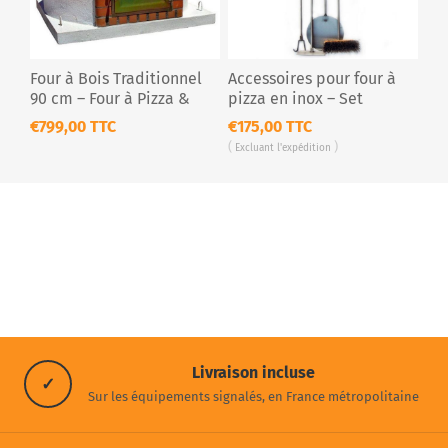
Four à Bois Traditionnel
Accessoires pour four à
90 cm – Four à Pizza &
pizza en inox – Set
Pain en Briques
complet 4 pièces
€799,00 TTC
€175,00 TTC
Réfractaires
Excluant
l'expédition
Livraison incluse
✓
Sur les équipements signalés, en France métropolitaine