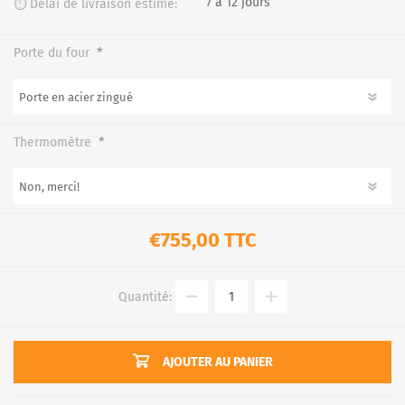
7 à 12 jours
⏱️ Délai de livraison estimé:
*
Porte du four
*
Thermomètre
€755,00 TTC
Quantité:
AJOUTER AU PANIER