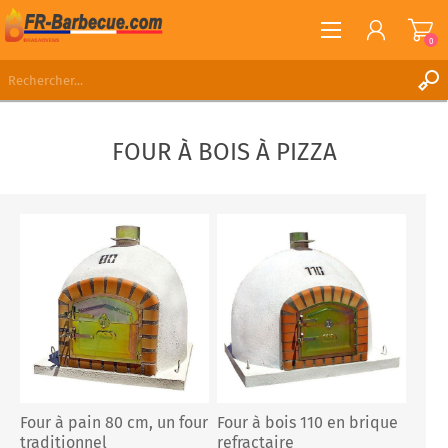
0
S'ENREGISTRER
FOUR À BOIS À PIZZA
CONNEXION
LISTE DE SOUHAITS
0
Four à pain 80 cm, un four
Four à bois 110 en brique
traditionnel
refractaire