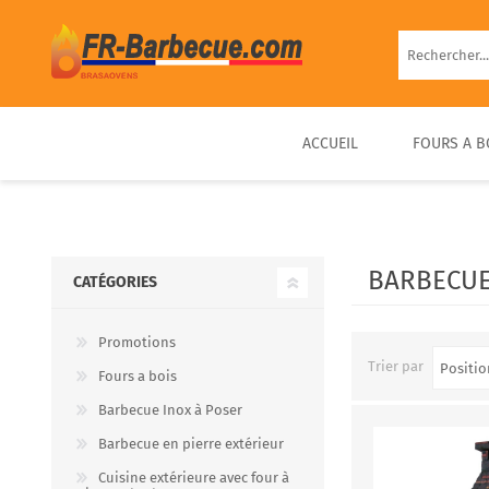
ACCUEIL
FOURS A B
BARBECUE EN BRIQUE
FOUR À PIZZA BOIS
FOUR À BOIS EXTÉRIEUR
BARBECUE FIXE PIERRE
D’EXTÉRIEUR COMPACT &
PRÊT À UTILISER
BARBECUE
CATÉGORIES
PORTABLE
Promotions
Trier par
Fours a bois
Barbecue Inox à Poser
Barbecue en pierre extérieur
Cuisine extérieure avec four à