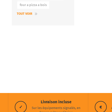
four a pizza a bois
TOUT VOIR
Livraison incluse
✓
€
Sur les équipements signalés, en