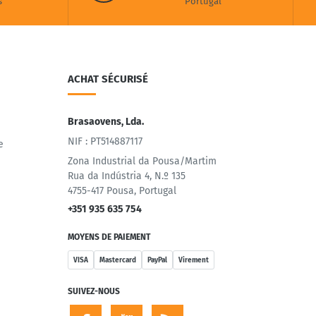
s
Portugal
ACHAT SÉCURISÉ
Brasaovens, Lda.
NIF : PT514887117
e
Zona Industrial da Pousa/Martim
Rua da Indústria 4, N.º 135
4755-417 Pousa, Portugal
+351 935 635 754
MOYENS DE PAIEMENT
VISA
Mastercard
PayPal
Virement
SUIVEZ-NOUS