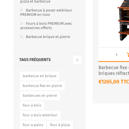
pizza et barbecue
Barbecue à poser extérieur
PREMIUM en inox
Fours à bois PREMIUM avec
FOURS À PIZZA/PAIN AU
ACCESSOIRES POUR FOU
accessoires offerts
GAZ
À BOIS
Barbecue brique et pierre
TAGS FRÉQUENTS
Barbecue fixe 
briques réfrac
barbecue en brique
60
€1265,00 TTC
barbecue fixe en pierre
barbecues en pierre
Four à pizza au gaz FUMUS
Rouge 80, 100, 120
four a bois
Four à pizza au gaz FUMUS
Blanc 80, 100, 120
four a bois exterieur
Four à pizza au gaz FUMUS
four a pains
four à pizza
Noir 80, 100, 120