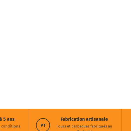
à 5 ans
Fabrication artisanale
PT
s conditions
Fours et barbecues fabriqués au