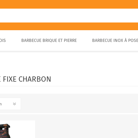
OIS
BARBECUE BRIQUE ET PIERRE
BARBECUE INOX À POS
FOUR A PIZZA PORTABLE
BARBECUE EN PIERRE
FOUR À BOIS POUR PAIN ET
BARBECUE RUSTIQUE
BRASA
PIZZA EXTÉRIEUR
 FIXE CHARBON