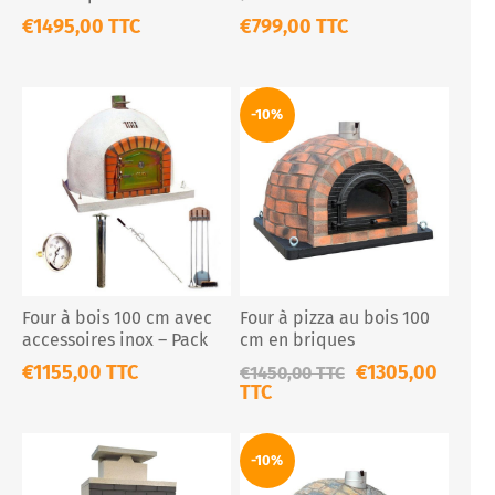
pizzas et pains
Pain en Briques
€1495,00 TTC
€799,00 TTC
Réfractaires
-10%
Four à bois 100 cm avec
Four à pizza au bois 100
accessoires inox – Pack
cm en briques
complet
réfractaires
€1155,00 TTC
€1305,00
€1450,00 TTC
TTC
-10%