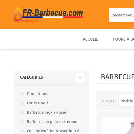
ACCUEIL
FOURS A B
BARBECUE EN BRIQUE
FOUR À PIZZA BOIS
FOUR À BOIS EXTÉRIEUR
BARBECUE FIXE PIERRE
D’EXTÉRIEUR COMPACT &
PRÊT À UTILISER
BARBECUE
CATÉGORIES
PORTABLE
Promotions
Trier par
Fours a bois
Barbecue Inox à Poser
Barbecue en pierre extérieur
Cuisine extérieure avec four à