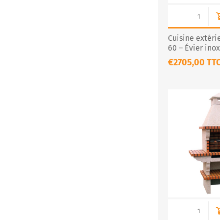
Cuisine extéri
60 – Évier ino
60×40 et four 
€2705,00 TT