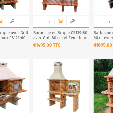
ique avec Grill
Barbecue en Brique CS139-80
Barbecue e
 Inox CS121-60
avec Grill 80 cm et Évier Inox
60 et évie
– Cuisine Extérieure XL
€1495,00 TTC
€1695,00