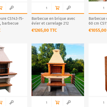
eure CS143-75-
Barbecue en brique avec
Barbecue e
x, barbecue
évier et carrelage 212
60 cm CS11
à pizza Ø 75 cm
Charbon
C
€1265,00 TTC
€1055,00