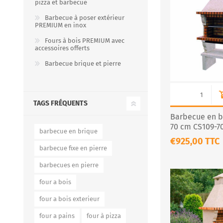
pizza et barbecue
Barbecue à poser extérieur
PREMIUM en inox
Fours à bois PREMIUM avec
FOURS À PIZZA/PAIN AU
ACCESSOIRES POUR FOU
accessoires offerts
GAZ
À BOIS
Barbecue brique et pierre
TAGS FRÉQUENTS
Barbecue en br
70 cm CS109-7
barbecue en brique
€925,00 TTC
barbecue fixe en pierre
barbecues en pierre
Four à pizza au gaz FUMUS
Rouge 80, 100, 120
four a bois
Four à pizza au gaz FUMUS
Blanc 80, 100, 120
four a bois exterieur
Four à pizza au gaz FUMUS
four a pains
four à pizza
Noir 80, 100, 120