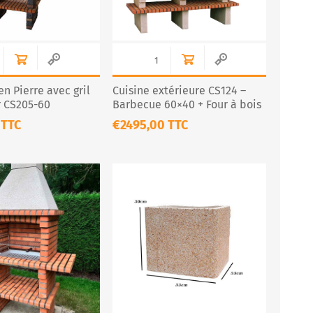
n Pierre avec gril
Cuisine extérieure CS124 –
r CS205-60
Barbecue 60×40 + Four à bois
/ four à pizza Ø 75 cm
 TTC
€2495,00 TTC
(charbon & bois)