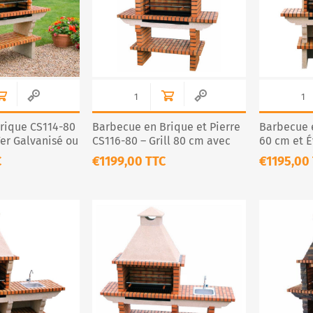
rique CS114-80
Barbecue en Brique et Pierre
Barbecue e
Fer Galvanisé ou
CS116-80 – Grill 80 cm avec
60 cm et É
Cheminée
– Cuisine 
C
€1199,00 TTC
€1195,00
Complète