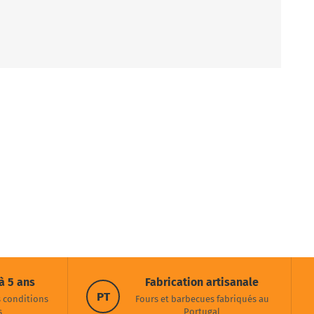
à 5 ans
Fabrication artisanale
PT
s conditions
Fours et barbecues fabriqués au
s
Portugal