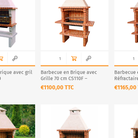
R
ique avec gril
Barbecue en Brique avec
Barbecue 
0
Grille 70 cm CS110F –
Réfractair
Convivialité et Authenticité
XL 80cm
€1100,00 TTC
€1165,00