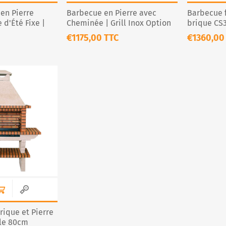
en Pierre
Barbecue en Pierre avec
Barbecue f
 d'Été Fixe |
Cheminée | Grill Inox Option
brique CS
ce
CS112-60
€1175,00 TTC
€1360,00
ique et Pierre
lle 80cm