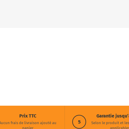
Prix TTC
Garantie jusqu’
5
Aucun frais de livraison ajouté au
Selon le produit et le
panier
applicable