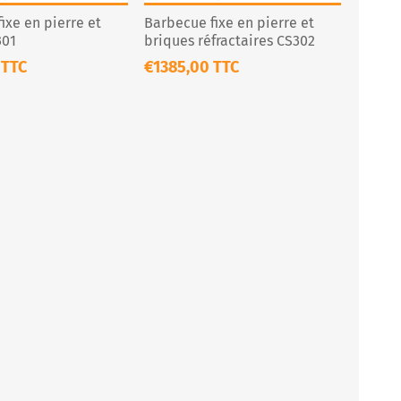
ixe en pierre et
Barbecue fixe en pierre et
301
briques réfractaires CS302
 TTC
€1385,00 TTC