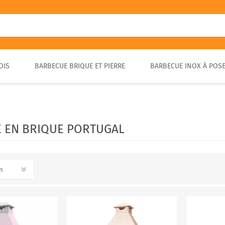
OIS
BARBECUE BRIQUE ET PIERRE
BARBECUE INOX À POS
FOUR A PIZZA PORTABLE
BARBECUE EN PIERRE
FOUR À BOIS POUR PAIN ET
BARBECUE RUSTIQUE
BRASA
PIZZA EXTÉRIEUR
 EN BRIQUE PORTUGAL