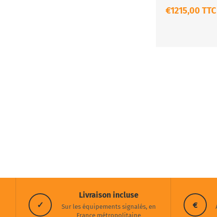
€1215,00 TTC
Livraison incluse
✓
€
Sur les équipements signalés, en
France métropolitaine