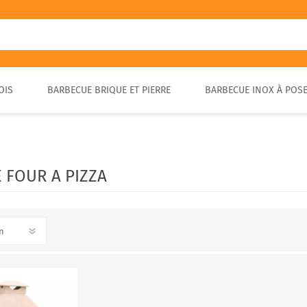
OIS
BARBECUE BRIQUE ET PIERRE
BARBECUE INOX À POS
FOUR A PIZZA PORTABLE
BARBECUE EN PIERRE
FOUR À BOIS POUR PAIN ET
BARBECUE RUSTIQUE
BRASA
PIZZA EXTÉRIEUR
 FOUR A PIZZA