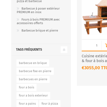
pizza et barbecue
Barbecue à poser extérieur
PREMIUM en inox
Fours à bois PREMIUM avec
FOURS À PIZZA/PAIN AU
ACCESSOIRES POUR FOU
accessoires offerts
GAZ
À BOIS
Barbecue brique et pierre
TAGS FRÉQUENTS
Cuisine extér
& four à bois 
barbecue en brique
CS145-75-60
€3055,00 TT
barbecue fixe en pierre
barbecues en pierre
Four à pizza au gaz FUMUS
Rouge 80, 100, 120
four a bois
Four à pizza au gaz FUMUS
Blanc 80, 100, 120
four a bois exterieur
Four à pizza au gaz FUMUS
four a pains
four à pizza
Noir 80, 100, 120