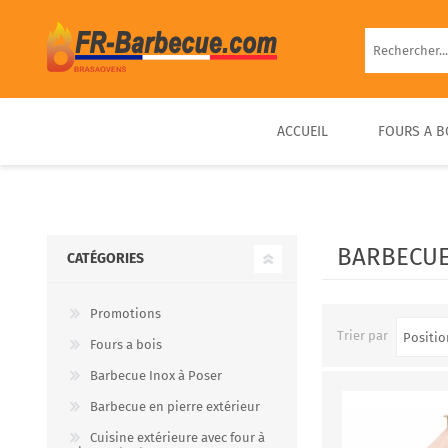
ACCUEIL
FOURS A B
BARBECUE EN BRIQUE
FOUR À PIZZA BOIS
FOUR À BOIS EXTÉRIEUR
BARBECUE FIXE PIERRE
D’EXTÉRIEUR COMPACT &
PRÊT À UTILISER
BARBECUE
CATÉGORIES
PORTABLE
Promotions
Trier par
Fours a bois
Barbecue Inox à Poser
Barbecue en pierre extérieur
Cuisine extérieure avec four à