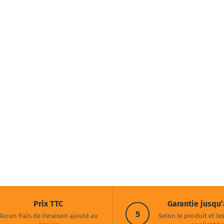
Prix TTC
Garantie jusqu’
5
Aucun frais de livraison ajouté au
Selon le produit et le