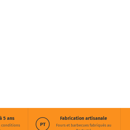
à 5 ans
Fabrication artisanale
PT
s conditions
Fours et barbecues fabriqués au