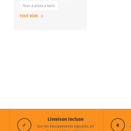
four a pizza a bois
TOUT VOIR
Livraison incluse
✓
€
Sur les équipements signalés, en