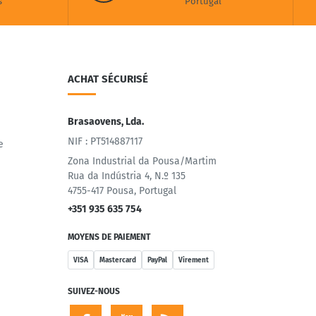
s
Portugal
ACHAT SÉCURISÉ
Brasaovens, Lda.
NIF : PT514887117
e
Zona Industrial da Pousa/Martim
Rua da Indústria 4, N.º 135
4755-417 Pousa, Portugal
+351 935 635 754
MOYENS DE PAIEMENT
VISA
Mastercard
PayPal
Virement
SUIVEZ-NOUS