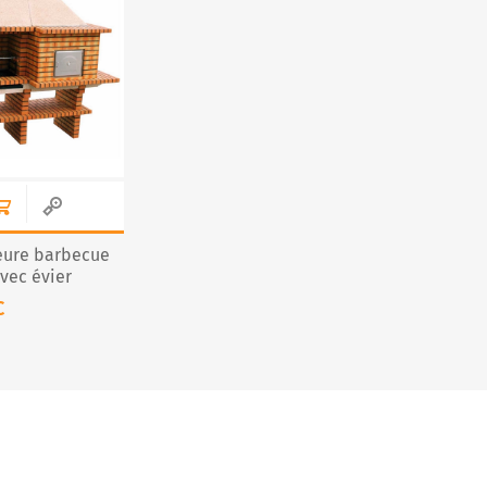
R
ieure barbecue
avec évier
C