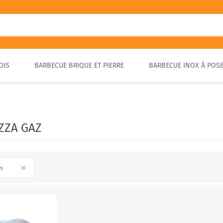
OIS
BARBECUE BRIQUE ET PIERRE
BARBECUE INOX À POS
FOUR A PIZZA PORTABLE
BARBECUE EN PIERRE
FOUR À BOIS POUR PAIN ET
BARBECUE RUSTIQUE
BRASA
PIZZA EXTÉRIEUR
ZZA GAZ