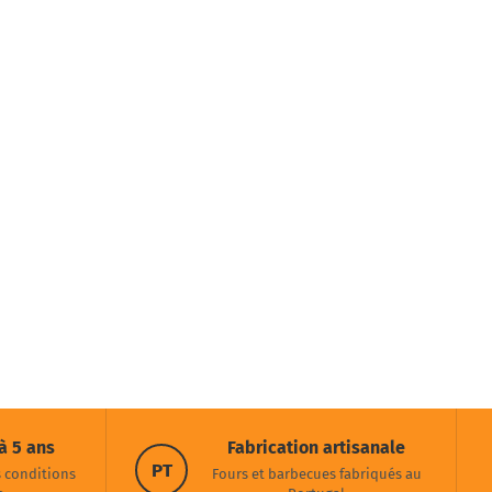
à 5 ans
Fabrication artisanale
PT
s conditions
Fours et barbecues fabriqués au