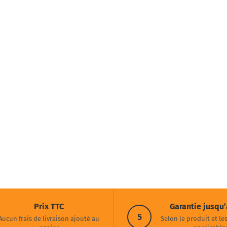
Prix TTC
Garantie jusqu’
5
Aucun frais de livraison ajouté au
Selon le produit et le