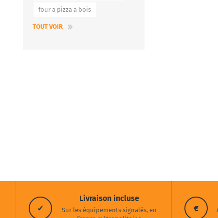
four a pizza a bois
TOUT VOIR
Livraison incluse
✓
€
Sur les équipements signalés, en