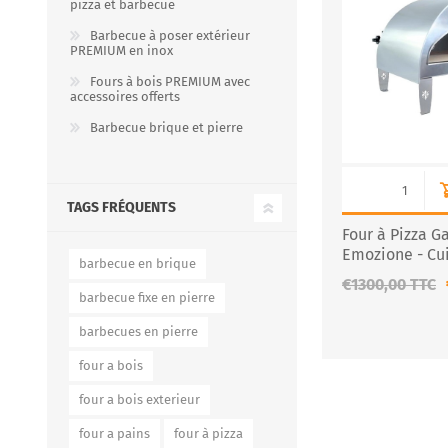
pizza et barbecue
Barbecue à poser extérieur
PREMIUM en inox
Fours à bois PREMIUM avec
FOURS À PIZZA/PAIN AU
ACCESSOIRES POUR FOU
accessoires offerts
GAZ
À BOIS
Barbecue brique et pierre
TAGS FRÉQUENTS
Four à Pizza Ga
Emozione - Cui
barbecue en brique
€1300,00 TTC
barbecue fixe en pierre
barbecues en pierre
Four à pizza au gaz FUMUS
Rouge 80, 100, 120
four a bois
Four à pizza au gaz FUMUS
Blanc 80, 100, 120
four a bois exterieur
Four à pizza au gaz FUMUS
four a pains
four à pizza
Noir 80, 100, 120