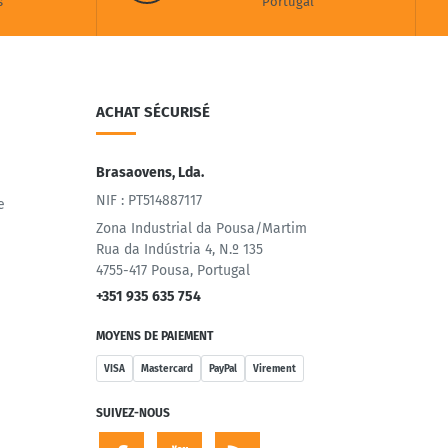
s
Portugal
ACHAT SÉCURISÉ
Brasaovens, Lda.
NIF : PT514887117
e
Zona Industrial da Pousa/Martim
Rua da Indústria 4, N.º 135
4755-417 Pousa, Portugal
+351 935 635 754
MOYENS DE PAIEMENT
VISA
Mastercard
PayPal
Virement
SUIVEZ-NOUS