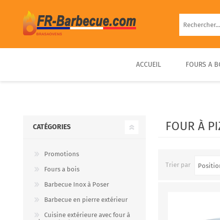
ACCUEIL
FOURS A B
BARBECUE EN BRIQUE
FOUR À PIZZA BOIS
FOUR À BOIS EXTÉRIEUR
BARBECUE FIXE PIERRE
D’EXTÉRIEUR COMPACT &
PRÊT À UTILISER
FOUR À PI
CATÉGORIES
PORTABLE
Promotions
Trier par
Fours a bois
Barbecue Inox à Poser
Barbecue en pierre extérieur
Cuisine extérieure avec four à