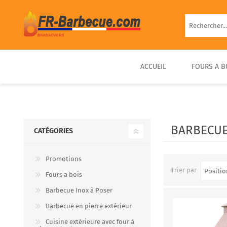
ACCUEIL
FOURS A B
BARBECUE EN BRIQUE
FOUR À PIZZA BOIS
FOUR À BOIS EXTÉRIEUR
BARBECUE FIXE PIERRE
D’EXTÉRIEUR COMPACT &
PRÊT À UTILISER
BARBECUE
CATÉGORIES
PORTABLE
Promotions
Trier par
Fours a bois
Barbecue Inox à Poser
Barbecue en pierre extérieur
Cuisine extérieure avec four à