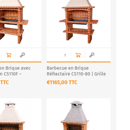
en Brique avec
Barbecue en Brique
cm CS110F –
Réfractaire CS110-80 | Grille
té et Authenticité
XL 80cm
 TTC
€1165,00 TTC