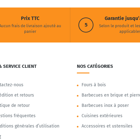
Prix TTC
Garantie jusqu’
5
Aucun frais de livraison ajouté au
Selon le produit et le
panier
applicable
& SERVICE CLIENT
NOS CATÉGORIES
tactez-nous
Fours à bois
édition et retours
Barbecues en brique et pierr
itique de retour
Barbecues inox à poser
stions fréquentes
Cuisines extérieures
ditions générales d’utilisation
Accessoires et ustensiles
g