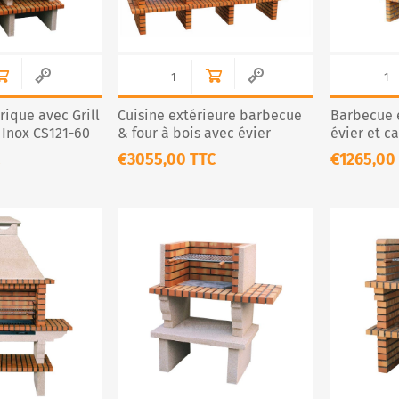
ique avec Grill
Cuisine extérieure barbecue
Barbecue 
 Inox CS121-60
& four à bois avec évier
évier et c
CS145-75-60
€3055,00 TTC
€1265,00