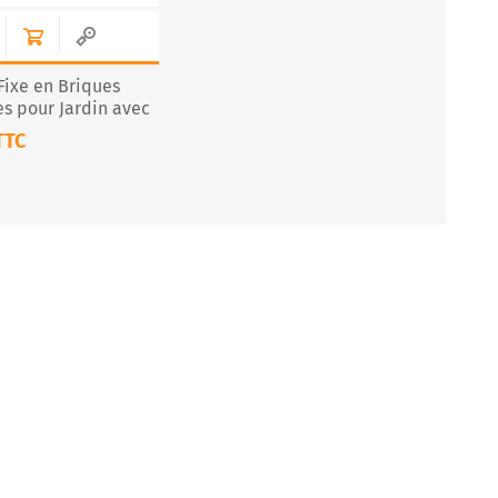
ixe en Briques
es pour Jardin avec
m – CS133-60
TTC