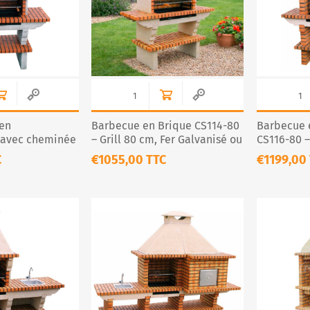
 en
Barbecue en Brique CS114-80
Barbecue e
 avec cheminée
– Grill 80 cm, Fer Galvanisé ou
CS116-80 –
1
Inox
Cheminée
C
€1055,00 TTC
€1199,00