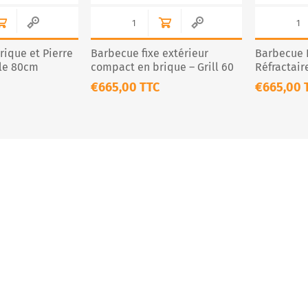
ique et Pierre
Barbecue fixe extérieur
Barbecue F
lle 80cm
compact en brique – Grill 60
Réfractair
cm – CS132-60
Grill 60 c
€665,00 TTC
€665,00 