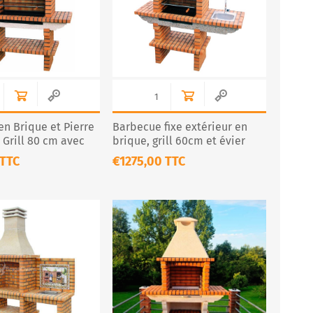
n Brique et Pierre
Barbecue fixe extérieur en
 Grill 80 cm avec
brique, grill 60cm et évier
inox – CS120-60
 TTC
€1275,00 TTC