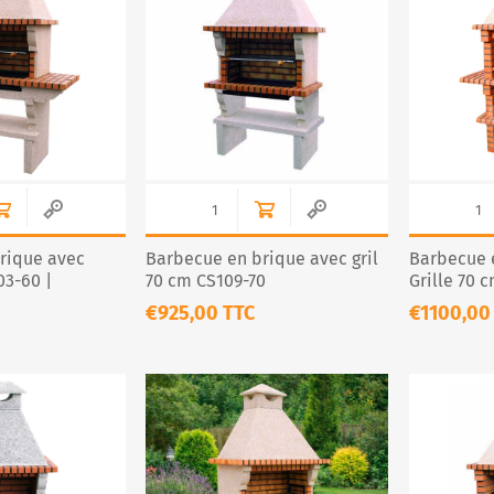
R
rique avec
Barbecue en brique avec gril
Barbecue 
3-60 |
70 cm CS109-70
Grille 70 
buste
Conviviali
€925,00 TTC
€1100,00