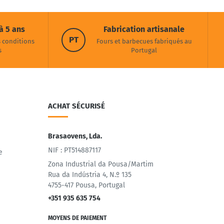
à 5 ans
Fabrication artisanale
PT
s conditions
Fours et barbecues fabriqués au
s
Portugal
ACHAT SÉCURISÉ
Brasaovens, Lda.
NIF : PT514887117
e
Zona Industrial da Pousa/Martim
Rua da Indústria 4, N.º 135
4755-417 Pousa, Portugal
+351 935 635 754
MOYENS DE PAIEMENT