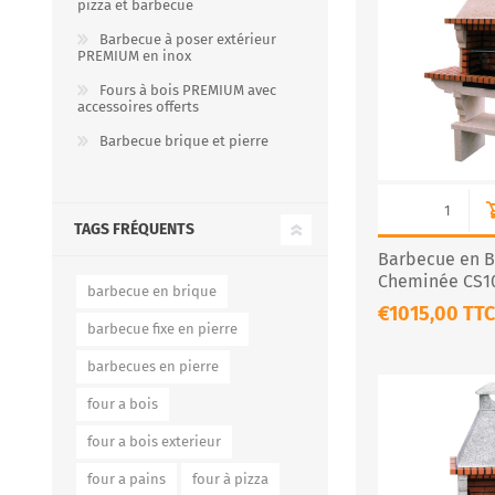
pizza et barbecue
Barbecue à poser extérieur
PREMIUM en inox
Fours à bois PREMIUM avec
FOURS À PIZZA/PAIN AU
ACCESSOIRES POUR FOU
accessoires offerts
GAZ
À BOIS
Barbecue brique et pierre
TAGS FRÉQUENTS
Barbecue en B
Cheminée CS10
barbecue en brique
Compact & Ro
€1015,00 TTC
barbecue fixe en pierre
barbecues en pierre
Four à pizza au gaz FUMUS
Rouge 80, 100, 120
four a bois
Four à pizza au gaz FUMUS
Blanc 80, 100, 120
four a bois exterieur
Four à pizza au gaz FUMUS
four a pains
four à pizza
Noir 80, 100, 120