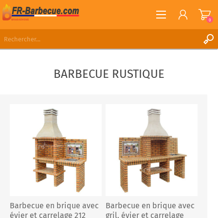
0
S'ENREGISTRER
BARBECUE RUSTIQUE
CONNEXION
LISTE DE SOUHAITS
0
Barbecue en brique avec
Barbecue en brique avec
évier et carrelage 212
gril, évier et carrelage