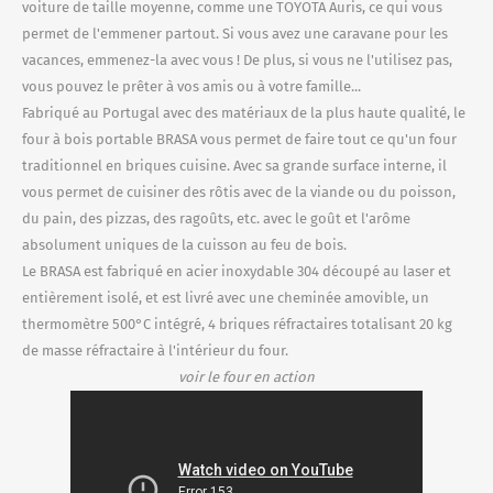
voiture de taille moyenne, comme une TOYOTA Auris, ce qui vous
permet de l'emmener partout. Si vous avez une caravane pour les
vacances, emmenez-la avec vous ! De plus, si vous ne l'utilisez pas,
vous pouvez le prêter à vos amis ou à votre famille...
Fabriqué au Portugal avec des matériaux de la plus haute qualité, le
four à bois portable BRASA vous permet de faire tout ce qu'un four
traditionnel en briques cuisine. Avec sa grande surface interne, il
vous permet de cuisiner des rôtis avec de la viande ou du poisson,
du pain, des pizzas, des ragoûts, etc. avec le goût et l'arôme
absolument uniques de la cuisson au feu de bois.
Le BRASA est fabriqué en acier inoxydable 304 découpé au laser et
entièrement isolé, et est livré avec une cheminée amovible, un
thermomètre 500°C intégré, 4 briques réfractaires totalisant 20 kg
de masse réfractaire à l'intérieur du four.
voir le four en action