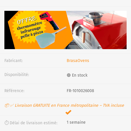
Fabricant:
BrasaOvens
Disponibilité:
🟢 En stock
Référence:
FR-1010026008
📦 ✅ Livraison GRATUITE en France métropolitaine – TVA incluse
1 semaine
⏱️ Délai de livraison estimé: