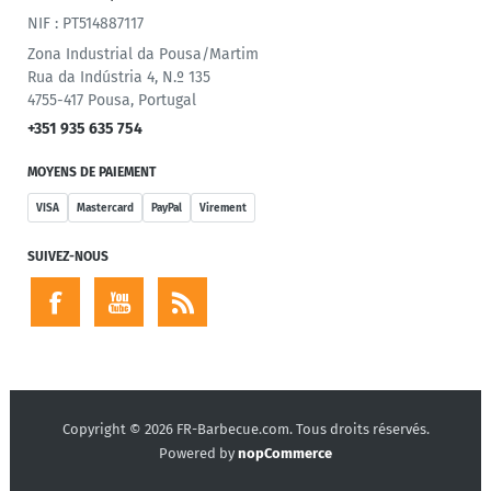
NIF : PT514887117
Zona Industrial da Pousa/Martim
Rua da Indústria 4, N.º 135
4755-417 Pousa, Portugal
+351 935 635 754
MOYENS DE PAIEMENT
VISA
Mastercard
PayPal
Virement
SUIVEZ-NOUS
Copyright © 2026 FR-Barbecue.com. Tous droits réservés.
Powered by
nopCommerce