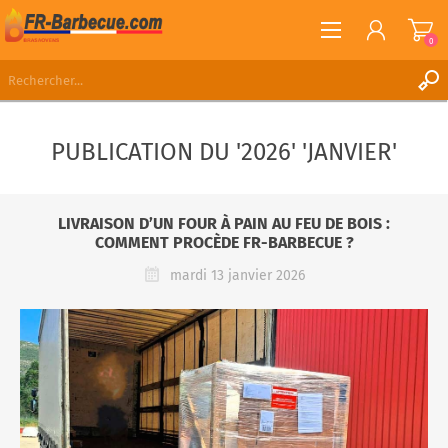
0
S'ENREGISTRER
PUBLICATION DU '2026' 'JANVIER'
CONNEXION
LISTE DE SOUHAITS
0
LIVRAISON D’UN FOUR À PAIN AU FEU DE BOIS :
COMMENT PROCÈDE FR-BARBECUE ?
mardi 13 janvier 2026