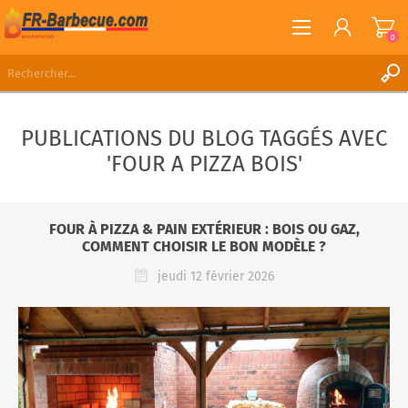
0
S'ENREGISTRER
PUBLICATIONS DU BLOG TAGGÉS AVEC
CONNEXION
'FOUR A PIZZA BOIS'
LISTE DE SOUHAITS
0
FOUR À PIZZA & PAIN EXTÉRIEUR : BOIS OU GAZ,
COMMENT CHOISIR LE BON MODÈLE ?
jeudi 12 février 2026