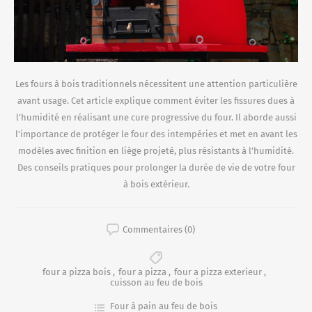
Les fours à bois traditionnels nécessitent une attention particulière
avant usage. Cet article explique comment éviter les fissures dues à
l’humidité en réalisant une cure progressive du four. Il aborde aussi
l’importance de protéger le four des intempéries et met en avant les
modèles avec finition en liège projeté, plus résistants à l’humidité.
Des conseils pratiques pour prolonger la durée de vie de votre four
à bois extérieur.
Commentaires (0)
four a pizza bois
,
four a pizza
,
four a pizza exterieur
,
cuisson au feu de bois
Four à pain au feu de bois