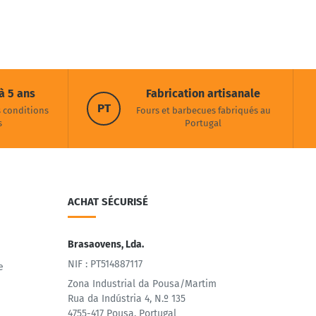
à 5 ans
Fabrication artisanale
PT
s conditions
Fours et barbecues fabriqués au
s
Portugal
ACHAT SÉCURISÉ
Brasaovens, Lda.
NIF : PT514887117
e
Zona Industrial da Pousa/Martim
Rua da Indústria 4, N.º 135
4755-417 Pousa, Portugal