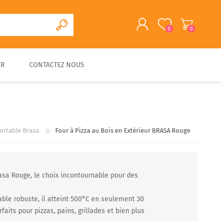
0
0
ER
CONTACTEZ NOUS
S'ENREGISTRER
CONNEXION
CUISINE D'EXTERIEURE
FOUR A PAIN/PIZZA EN
FOURS A BOIS
ACCESSOIRES
PIERRE
TRADITIONNELS
portable Brasa
Four à Pizza au Bois en Extérieur BRASA Rouge
rasa Rouge, le choix incontournable pour des
ble robuste, il atteint 500°C en seulement 30
faits pour pizzas, pains, grillades et bien plus