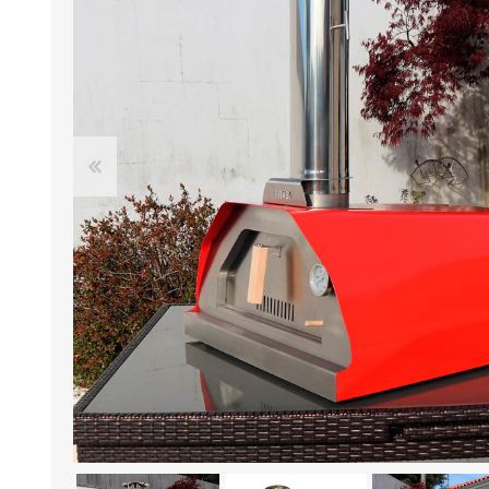
FOURS À PIZZA/PAIN AU
ACCESSOIRES POUR FOU
GAZ
À BOIS
Four à pizza au gaz FUMUS
Rouge 80, 100, 120
Four à pizza au gaz FUMUS
Blanc 80, 100, 120
Four à pizza au gaz FUMUS
Noir 80, 100, 120