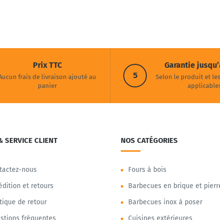
Prix TTC
Garantie jusqu’
5
Aucun frais de livraison ajouté au
Selon le produit et le
panier
applicable
& SERVICE CLIENT
NOS CATÉGORIES
tactez-nous
Fours à bois
édition et retours
Barbecues en brique et pierr
itique de retour
Barbecues inox à poser
stions fréquentes
Cuisines extérieures