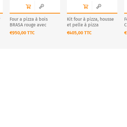
r
Four a pizza à bois
Kit four à pizza, housse
F
BRASA rouge avec
et pelle à pizza
C
chariot
€950,00 TTC
€405,00 TTC
€