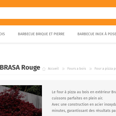
OIS
BARBECUE BRIQUE ET PIERRE
BARBECUE INOX À POS
FOUR A PIZZA PORTABLE
BARBECUE EN PIERRE
FOUR À BOIS POUR PAIN ET
BARBECUE RUSTIQUE
BRASA
PIZZA EXTÉRIEUR
r BRASA Rouge
Accueil
Fours a bois
Four a pizza 
Le four à pizza au bois en extérieur B
cuissons parfaites en plein air.
Avec une construction en acier inoxyda
minutes, garantissant des résultats par