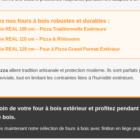
z nos fours à bois robustes et durables :
is REAL 100 cm – Pizza Traditionnelle Extérieure
is REAL 110 cm – Pizza & Rôtissoire
is REAL 120 cm – Four à Pizza Grand Format Extérieur
izza
allient tradition artisanale et protection moderne. Ils sont parfaits
viviale, tout en limitant les contraintes liées à l’humidité extérieure.
oin de votre four à bois extérieur et profitez penda
 bois.
s maintenant notre sélection de fours à bois avec finition en liège pro