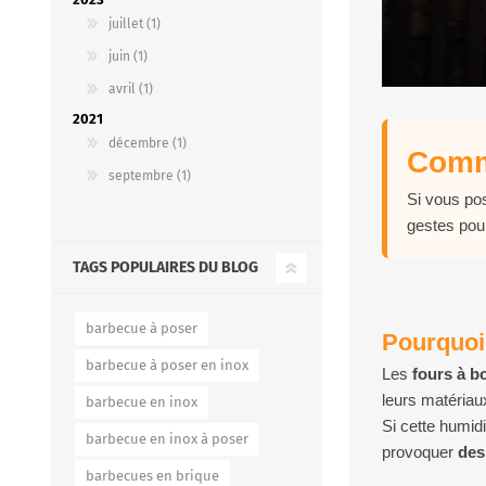
juillet (1)
juin (1)
avril (1)
2021
décembre (1)
Comme
septembre (1)
Si vous p
gestes pour
TAGS POPULAIRES DU BLOG
barbecue à poser
Pourquoi 
barbecue à poser en inox
Les
fours à bo
leurs matériau
barbecue en inox
Si cette humid
barbecue en inox à poser
provoquer
des
barbecues en brique