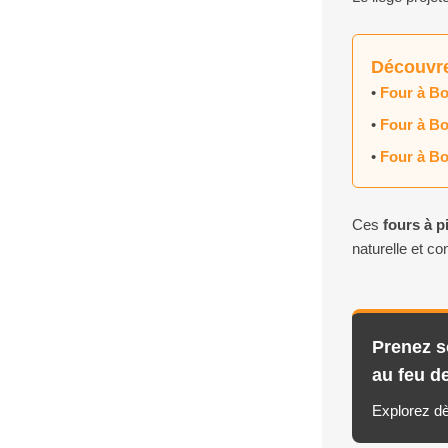
Découvre
•
Four à Bo
•
Four à Bo
•
Four à Bo
Ces
fours à p
naturelle et con
Prenez s
au feu de
Explorez dè