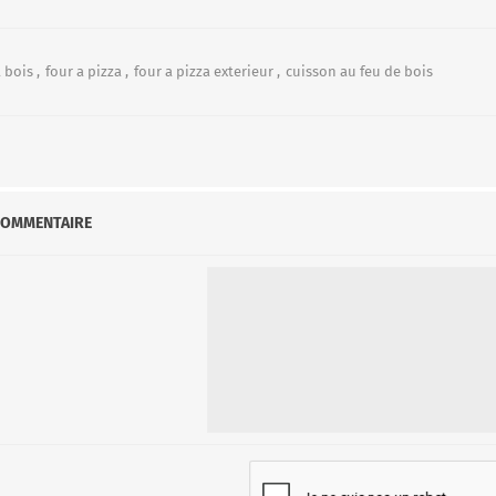
a bois
,
four a pizza
,
four a pizza exterieur
,
cuisson au feu de bois
COMMENTAIRE