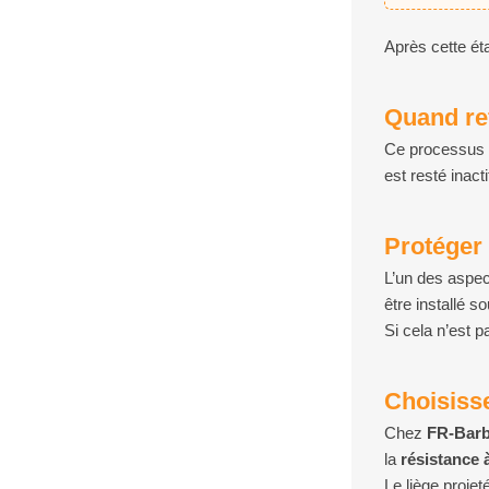
Après cette ét
Quand ref
Ce processus 
est resté inac
Protéger 
L’un des aspect
être installé so
Si cela n’est p
Choisisse
Chez
FR-Bar
la
résistance 
Le liège proje