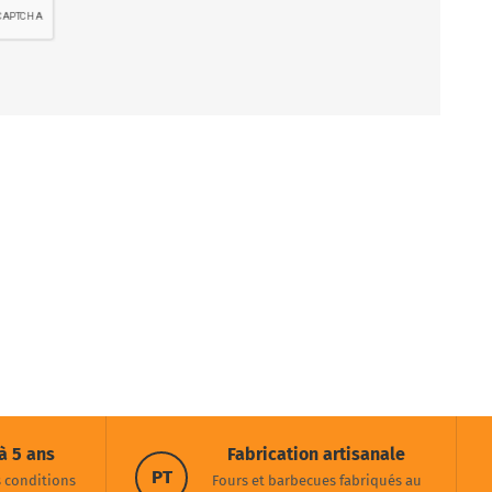
à 5 ans
Fabrication artisanale
PT
s conditions
Fours et barbecues fabriqués au