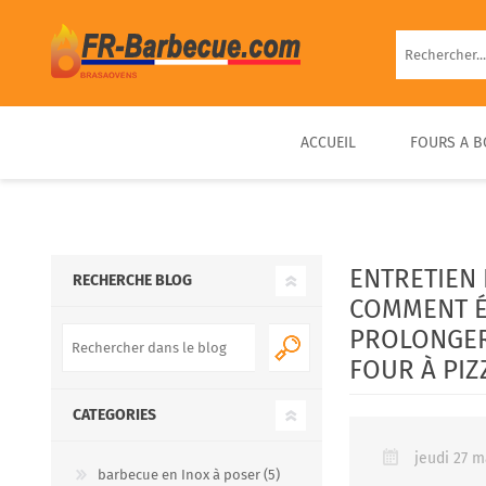
ACCUEIL
FOURS A B
BARBECUE EN BRIQUE
FOUR À PIZZA BOIS
FOUR À BOIS EXTÉRIEUR
BARBECUE FIXE PIERRE
D’EXTÉRIEUR COMPACT &
PRÊT À UTILISER
ENTRETIEN 
RECHERCHE BLOG
PORTABLE
COMMENT ÉV
PROLONGER 
FOUR À PIZ
CATEGORIES
jeudi 27 m
barbecue en Inox à poser (5)