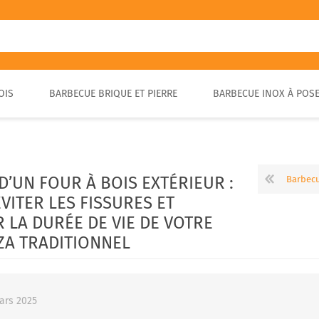
OIS
BARBECUE BRIQUE ET PIERRE
BARBECUE INOX À POS
FOUR A PIZZA PORTABLE
BARBECUE EN PIERRE
FOUR À BOIS POUR PAIN ET
BARBECUE RUSTIQUE
BRASA
PIZZA EXTÉRIEUR
D’UN FOUR À BOIS EXTÉRIEUR :
Barbecues en Pierre : 
ITER LES FISSURES ET
LA DURÉE DE VIE DE VOTRE
ZA TRADITIONNEL
ars 2025