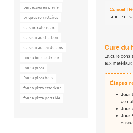
barbecues en pierre
Conseil FR
solidité et s
briques réfractaires
cuisine extérieure
cuisson au charbon
Cure du f
cuisson au feu de bois
La
cure
consis
four à bois extérieur
aux matériaux 
four a pizza
four a pizza bois
Étapes r
four a pizza exterieur
Jour 1
four a pizza portable
compl
Jour 2
Jour 3
cuisso