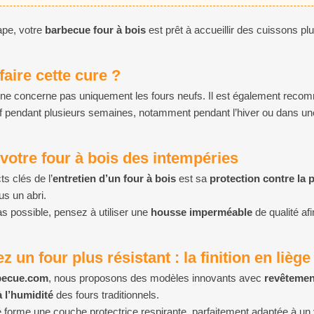
ape, votre
barbecue four à bois
est prêt à accueillir des cuissons plu
aire cette cure ?
ne concerne pas uniquement les fours neufs. Il est également rec
tif pendant plusieurs semaines, notamment pendant l’hiver ou dans un
votre four à bois des intempéries
s clés de l’
entretien d’un four à bois
est sa
protection contre la pl
us un abri.
as possible, pensez à utiliser une
housse imperméable
de qualité afi
z un four plus résistant : la finition en liège
becue.com
, nous proposons des modèles innovants avec
revêtement
à l’humidité
des fours traditionnels.
té forme une couche protectrice respirante, parfaitement adaptée à un