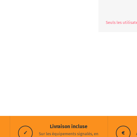
Seuls les utilisa
Livraison incluse
✓
€
Sur les équipements signalés, en