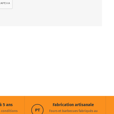
à 5 ans
Fabrication artisanale
PT
s conditions
Fours et barbecues fabriqués au