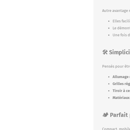
Autre avantage 
Elles fac
Le démonta
Une fois 
🛠️ Simplic
Pensés pour être
Allumage 
Grilles ré
Tiroir à c
Matériaux
🏕️ Parfait
Compact, mobile