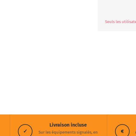
Seuls les utilisa
Livraison incluse
✓
€
Sur les équipements signalés, en