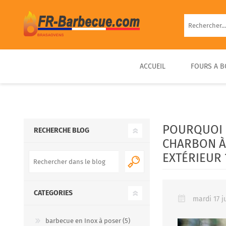
ACCUEIL
FOURS A B
BARBECUE EN BRIQUE
FOUR À PIZZA BOIS
FOUR À BOIS EXTÉRIEUR
BARBECUE FIXE PIERRE
D’EXTÉRIEUR COMPACT &
PRÊT À UTILISER
POURQUOI 
RECHERCHE BLOG
PORTABLE
CHARBON À
EXTÉRIEUR 
CATEGORIES
mardi 17 j
barbecue en Inox à poser (5)