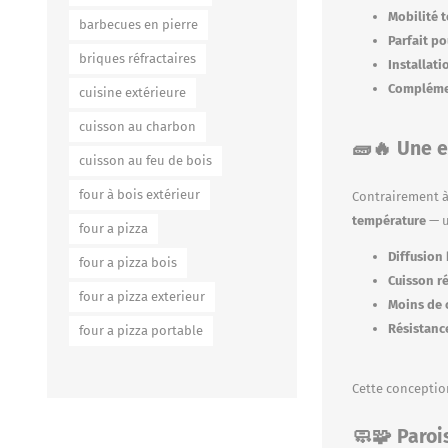
Mobilité t
barbecues en pierre
Parfait po
briques réfractaires
Installati
Complémen
cuisine extérieure
cuisson au charbon
🧱🔥 Une e
cuisson au feu de bois
four à bois extérieur
Contrairement à
température
— u
four a pizza
Diffusion
four a pizza bois
Cuisson ré
four a pizza exterieur
Moins de 
Résistance
four a pizza portable
Cette conception
🧼🧩 Parois