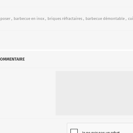
 poser
,
barbecue en inox
,
briques réfractaires
,
barbecue démontable
,
cu
COMMENTAIRE