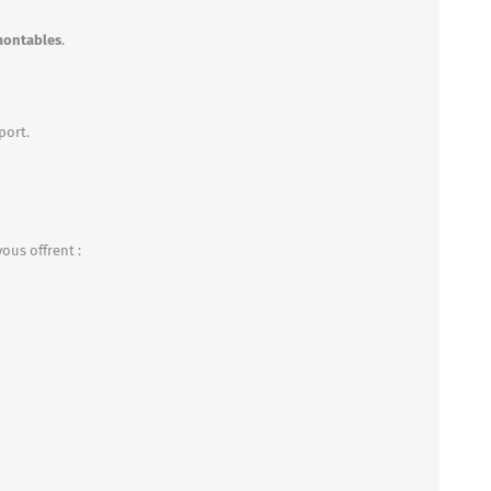
émontables
.
port.
ous offrent :