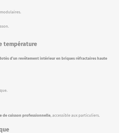
 modulaires.
sson.
te température
otés d’un revêtement intérieur en briques réfractaires haute
ique.
e de cuisson professionnelle
, accessible aux particuliers.
ique