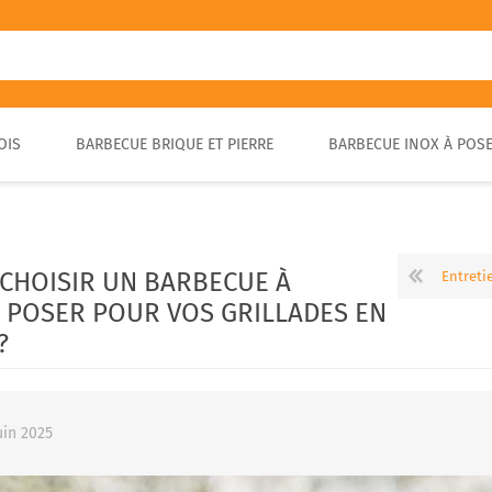
OIS
BARBECUE BRIQUE ET PIERRE
BARBECUE INOX À POS
FOUR A PIZZA PORTABLE
BARBECUE EN PIERRE
FOUR À BOIS POUR PAIN ET
BARBECUE RUSTIQUE
BRASA
PIZZA EXTÉRIEUR
CHOISIR UN BARBECUE À
Entretien d’un four à bois extérie
 POSER POUR VOS GRILLADES EN
?
uin 2025