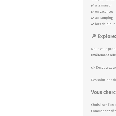
✔️ à la maison
✔️ en vacances
✔️ au camping
✔️ lors de piqu
🔎 Explor
Nous vous pro
revêtement réfr
👉
Découvrez to
Des solutions du
Vous cherc
Choisissez l’un
Commandez dès