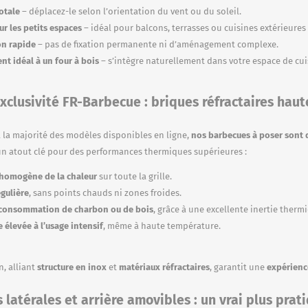
otale
– déplacez-le selon l’orientation du vent ou du soleil.
ur les petits espaces
– idéal pour balcons, terrasses ou cuisines extérieures
on rapide
– pas de fixation permanente ni d’aménagement complexe.
t idéal à un four à bois
– s’intègre naturellement dans votre espace de cui
xclusivité FR-Barbecue : briques réfractaires hau
 la majorité des modèles disponibles en ligne,
nos barbecues à poser sont d
n atout clé pour des performances thermiques supérieures :
 homogène de la chaleur
sur toute la grille.
gulière
, sans points chauds ni zones froides.
consommation de charbon ou de bois
, grâce à une excellente inertie therm
 élevée à l’usage intensif
, même à haute température.
, alliant
structure en inox
et
matériaux réfractaires
, garantit une
expérienc
 latérales et arrière amovibles : un vrai plus prat