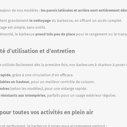
majeur de nos modèles :
les parois latérales et arrière sont entièrement d
ilitent grandement
le nettoyage
du barbecue, en offrant un accès complet.
ge est simple, sans outils.
démonté, le barbecue
prend très peu de place
pour le rangement ou le trans
ité d’utilisation et d’entretien
 utilisés facilement dès la première fois, nos barbecues à charbon à poser v
rapide
, grâce à une circulation d’air efficace.
glables en hauteur
, pour un meilleur contrôle de cuisson.
endres
(selon les modèles), pour une vidange rapide.
 résistants aux intempéries
, parfaits pour un usage extérieur régulier.
 pour toutes vos activités en plein air
 et performant, le barbecue à poser vous accompagne partout :