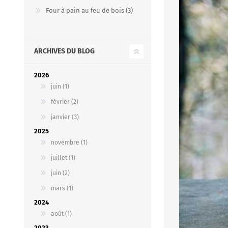
Four à pain au feu de bois (3)
FOURS À PIZZA/PAIN AU
ACCESSOIRES POUR FOU
ARCHIVES DU BLOG
GAZ
À BOIS
2026
juin (1)
février (2)
janvier (3)
2025
novembre (1)
juillet (1)
Four à pizza au gaz FUMUS
juin (2)
Rouge 80, 100, 120
mars (1)
Four à pizza au gaz FUMUS
2024
Blanc 80, 100, 120
août (1)
Four à pizza au gaz FUMUS
Noir 80, 100, 120
2023