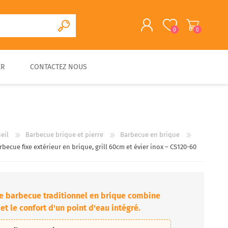
0
0
ER
CONTACTEZ NOUS
S'ENREGISTRER
CONNEXION
CUISINE D'EXTERIEURE
FOUR A PAIN/PIZZA EN
FOURS A BOIS
ACCESSOIRES
PIERRE
TRADITIONNELS
eil
Barbecue brique et pierre
Barbecue en brique
rbecue fixe extérieur en brique, grill 60cm et évier inox – CS120-60
 ce barbecue traditionnel en brique combine
t le confort d'un point d'eau intégré.