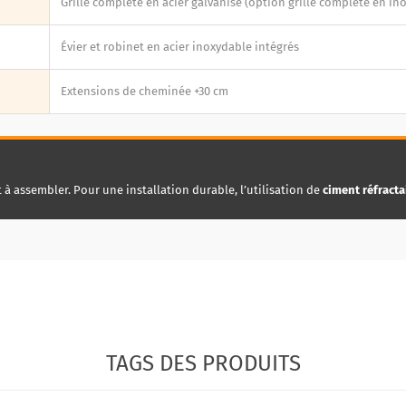
Grille complète en acier galvanisé (option grille complète en ino
Évier et robinet en acier inoxydable intégrés
Extensions de cheminée +30 cm
t à assembler. Pour une installation durable, l’utilisation de
ciment réfracta
TAGS DES PRODUITS