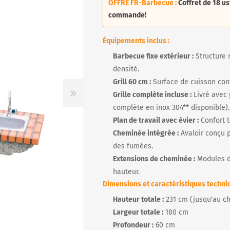
OFFRE FR-Barbecue :
Coffret de
18 us
commande!
Équipements inclus :
R
Barbecue fixe extérieur :
Structure 
densité.
Grill 60 cm :
Surface de cuisson conf
Grille complète incluse :
Livré avec 
complète en inox 304** disponible).
Plan de travail avec évier :
Confort t
Cheminée intégrée :
Avaloir conçu p
des fumées.
Extensions de cheminée :
Modules 
hauteur.
Dimensions et caractéristiques techniq
Hauteur totale :
231 cm (jusqu'au c
Largeur totale :
180 cm
Profondeur :
60 cm