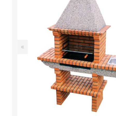
FOURS À PIZZA/PAIN AU
ACCESSOIRES POUR FOU
GAZ
À BOIS
Four à pizza au gaz FUMUS
Rouge 80, 100, 120
Four à pizza au gaz FUMUS
Blanc 80, 100, 120
Four à pizza au gaz FUMUS
Noir 80, 100, 120