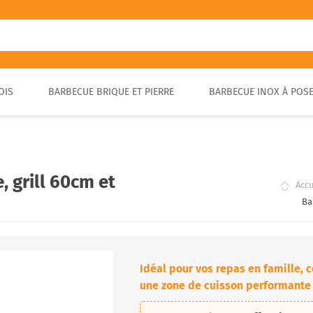
OIS
BARBECUE BRIQUE ET PIERRE
BARBECUE INOX À POS
FOUR A PIZZA PORTABLE
BARBECUE EN PIERRE
FOUR À BOIS POUR PAIN ET
BARBECUE RUSTIQUE
BRASA
PIZZA EXTÉRIEUR
, grill 60cm et
Accu
Ba
Idéal pour vos repas en famille,
une zone de cuisson performante e