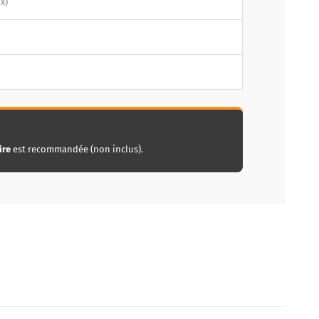
x)
ire
est recommandée (non inclus).