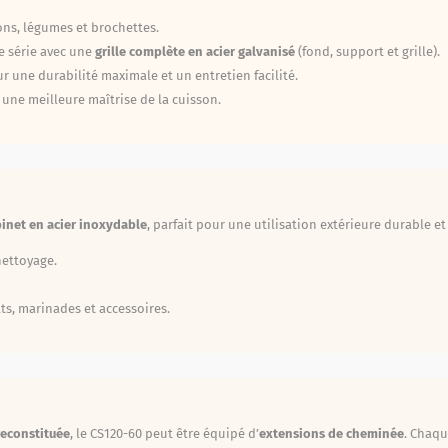
ons, légumes et brochettes.
e série avec une
grille complète en acier galvanisé
(fond, support et grille).
 une durabilité maximale et un entretien facilité.
t une meilleure maîtrise de la cuisson.
binet en acier inoxydable
, parfait pour une utilisation extérieure durable e
nettoyage.
s, marinades et accessoires.
reconstituée
, le CS120-60 peut être équipé d’
extensions de cheminée
. Chaq