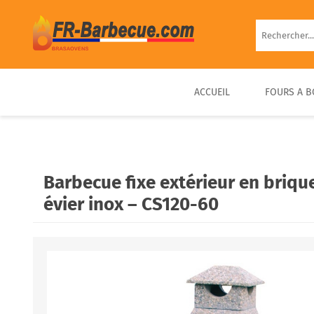
ACCUEIL
FOURS A B
BARBECUE EN BRIQUE
FOUR À PIZZA BOIS
FOUR À BOIS EXTÉRIEUR
BARBECUE FIXE PIERRE
D’EXTÉRIEUR COMPACT &
PRÊT À UTILISER
Barbecue fixe extérieur en brique
PORTABLE
évier inox – CS120-60