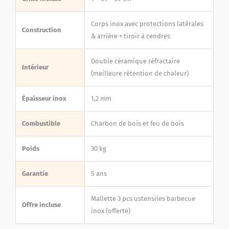
Corps inox avec protections latérales
Construction
& arrière + tiroir à cendres
Double céramique réfractaire
Intérieur
(meilleure rétention de chaleur)
Épaisseur inox
1,2 mm
Combustible
Charbon de bois et feu de bois
Poids
30 kg
Garantie
5 ans
Mallette 3 pcs ustensiles barbecue
Offre incluse
inox (offerte)