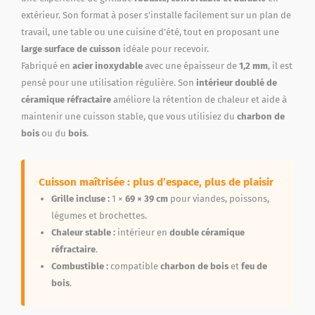
extérieur. Son format à poser s’installe facilement sur un plan de
travail, une table ou une cuisine d’été, tout en proposant une
large surface de cuisson
idéale pour recevoir.
Fabriqué en
acier inoxydable
avec une épaisseur de
1,2 mm
, il est
pensé pour une utilisation régulière. Son
intérieur doublé de
céramique réfractaire
améliore la rétention de chaleur et aide à
maintenir une cuisson stable, que vous utilisiez du
charbon de
bois
ou du
bois
.
Cuisson maîtrisée : plus d’espace, plus de plaisir
Grille incluse :
1 ×
69 × 39 cm
pour viandes, poissons,
légumes et brochettes.
Chaleur stable :
intérieur en
double céramique
réfractaire
.
Combustible :
compatible
charbon de bois
et
feu de
bois
.