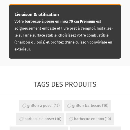
Livraison & utilisation
Votre
barbecue à poser en inox 70 cm Premium
est
soigneusement emballé et livré prêt à l’emploi. Installez-
le sur une surface stable, choisissez votre combustible
(charbon ou bois) et profitez d’une cuisson conviviale en
extérieur.
TAGS DES PRODUITS
grilloir a poser
(12)
grilloir barbecue
(10)
barbecue a poser
(10)
barbecue en inox
(10)