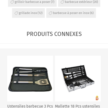
grilloir barbecue a poser
(7)
barbecue extérieur
(20)
grillade inox
(12)
barbecue à poser en inox
(6)
PRODUITS CONNEXES
Ustensiles barbecue 3 Pcs
Mallette 18 Pcs ustensiles