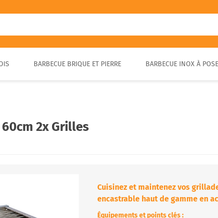
OIS
BARBECUE BRIQUE ET PIERRE
BARBECUE INOX À POS
FOUR A PIZZA PORTABLE
BARBECUE EN PIERRE
FOUR À BOIS POUR PAIN ET
BARBECUE RUSTIQUE
BRASA
PIZZA EXTÉRIEUR
 60cm 2x Grilles
Cuisinez et maintenez vos grillad
encastrable haut de gamme en acie
Équipements et points clés :