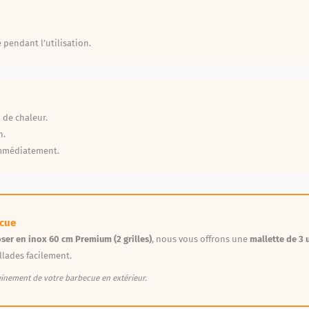
 pendant l’utilisation.
 de chaleur.
n.
 immédiatement.
ecue
oser en inox 60 cm Premium (2 grilles)
, nous vous offrons une
mallette de 3 
illades facilement.
einement de votre barbecue en extérieur.