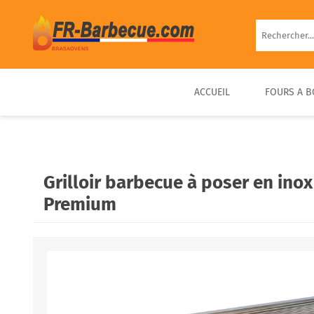
ACCUEIL
FOURS A B
BARBECUE EN BRIQUE
FOUR À PIZZA BOIS
FOUR À BOIS EXTÉRIEUR
BARBECUE FIXE PIERRE
D’EXTÉRIEUR COMPACT &
PRÊT À UTILISER
Grilloir barbecue à poser en inox
PORTABLE
Premium