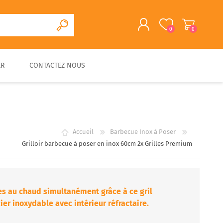
0
0
ER
CONTACTEZ NOUS
S'ENREGISTRER
CONNEXION
CUISINE D'EXTERIEURE
FOUR A PAIN/PIZZA EN
FOURS A BOIS
ACCESSOIRES
PIERRE
TRADITIONNELS
Accueil
Barbecue Inox à Poser
Grilloir barbecue à poser en inox 60cm 2x Grilles Premium
es au chaud simultanément grâce à ce gril
r inoxydable avec intérieur réfractaire.