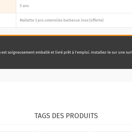
5 ans
Mallette 3 pcs ustensiles barbecue inox (offerte)
m
est soigneusement emballé et livré prêt à l’emploi. Installez-le sur une su
TAGS DES PRODUITS