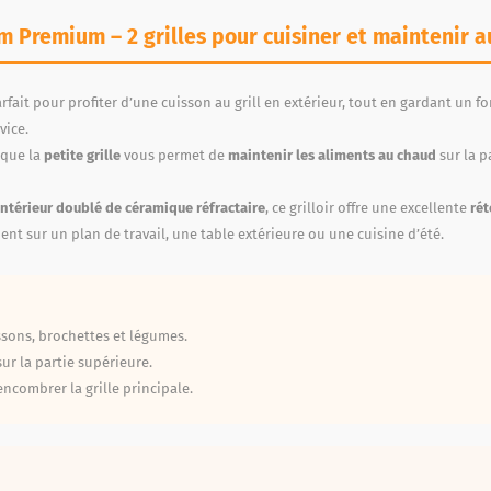
cm Premium – 2 grilles pour cuisiner et maintenir 
rfait pour profiter d’une cuisson au grill en extérieur, tout en gardant un fo
vice.
 que la
petite grille
vous permet de
maintenir les aliments au chaud
sur la p
intérieur doublé de céramique réfractaire
, ce grilloir offre une excellente
rét
ement sur un plan de travail, une table extérieure ou une cuisine d’été.
ssons, brochettes et légumes.
ur la partie supérieure.
ncombrer la grille principale.