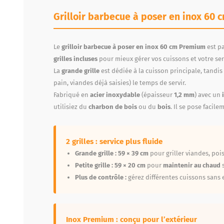
Grilloir barbecue à poser en inox 60 
Le
grilloir barbecue à poser en inox 60 cm Premium
est pa
grilles incluses
pour mieux gérer vos cuissons et votre ser
La
grande grille
est dédiée à la cuisson principale, tandis
pain, viandes déjà saisies) le temps de servir.
Fabriqué en
acier inoxydable
(épaisseur
1,2 mm
) avec un
utilisiez du
charbon de bois
ou du
bois
. Il se pose facil
2 grilles : service plus fluide
Grande grille :
59 × 39 cm
pour griller viandes, poi
Petite grille :
59 × 20 cm
pour
maintenir au chaud
s
Plus de contrôle :
gérez différentes cuissons sans e
Inox Premium : conçu pour l’extérieur