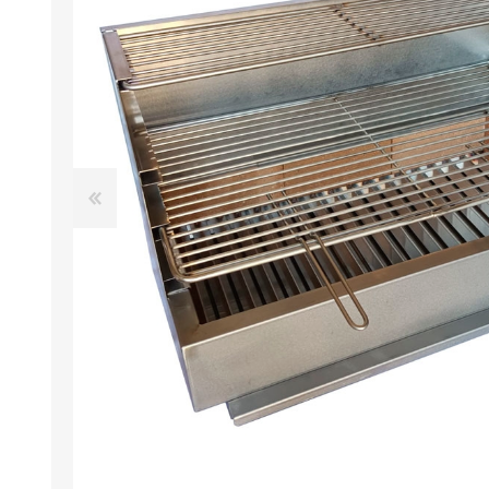
FOURS À PIZZA/PAIN AU
ACCESSOIRES POUR FOU
GAZ
À BOIS
Four à pizza au gaz FUMUS
Rouge 80, 100, 120
Four à pizza au gaz FUMUS
Blanc 80, 100, 120
Four à pizza au gaz FUMUS
Noir 80, 100, 120