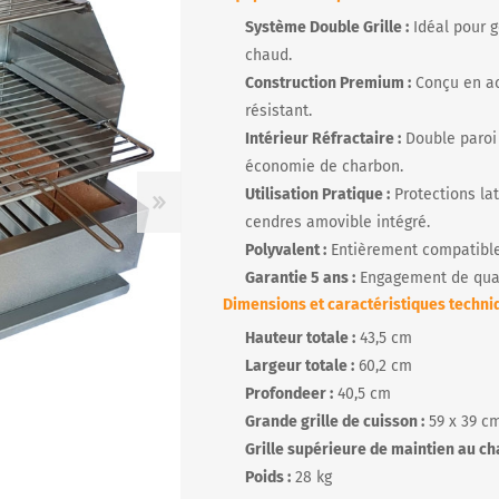
Système Double Grille :
Idéal pour g
chaud.
Construction Premium :
Conçu en ac
R
résistant.
Intérieur Réfractaire :
Double paroi 
économie de charbon.
Utilisation Pratique :
Protections lat
cendres amovible intégré.
Polyvalent :
Entièrement compatible 
Garantie 5 ans :
Engagement de quali
Dimensions et caractéristiques techniq
Hauteur totale :
43,5 cm
Largeur totale :
60,2 cm
Profondeer :
40,5 cm
Grande grille de cuisson :
59 x 39 c
Grille supérieure de maintien au ch
Poids :
28 kg