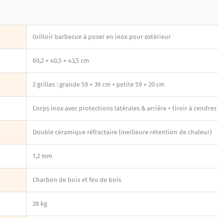
Grilloir barbecue à poser en inox pour extérieur
60,2 × 40,5 × 43,5 cm
2 grilles : grande 59 × 39 cm + petite 59 × 20 cm
Corps inox avec protections latérales & arrière + tiroir à cendres
Double céramique réfractaire (meilleure rétention de chaleur)
1,2 mm
Charbon de bois et feu de bois
28 kg