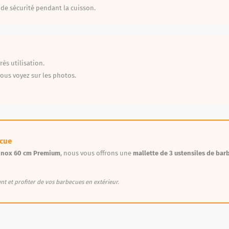
 de sécurité pendant la cuisson.
ès utilisation.
ous voyez sur les photos.
ecue
 inox 60 cm Premium
, nous vous offrons une
mallette de 3 ustensiles de bar
t et profiter de vos barbecues en extérieur.