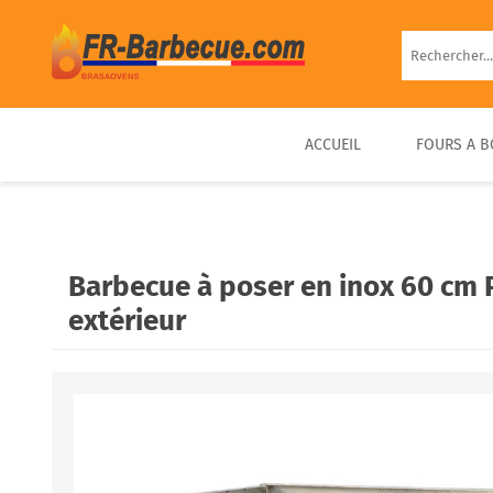
ACCUEIL
FOURS A B
BARBECUE EN BRIQUE
FOUR À PIZZA BOIS
FOUR À BOIS EXTÉRIEUR
BARBECUE FIXE PIERRE
D’EXTÉRIEUR COMPACT &
PRÊT À UTILISER
Barbecue à poser en inox 60 cm
PORTABLE
extérieur