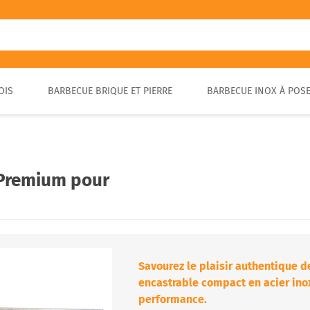
OIS
BARBECUE BRIQUE ET PIERRE
BARBECUE INOX À POS
FOUR A PIZZA PORTABLE
BARBECUE EN PIERRE
FOUR À BOIS POUR PAIN ET
BARBECUE RUSTIQUE
BRASA
PIZZA EXTÉRIEUR
 Premium pour
Savourez le plaisir authentique de
encastrable compact en acier inox
performance.