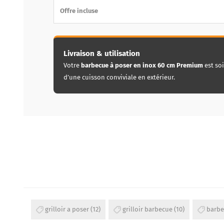
Offre incluse
Livraison & utilisation
Votre
barbecue à poser en inox 60 cm Premium
est soi
d’une cuisson conviviale en extérieur.
grilloir a poser
(12)
grilloir barbecue
(10)
barbe