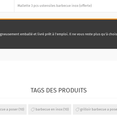
Mallette 3 pcs ustensiles barbecue inox (offerte)
gneusement emballé et livré prêt à l’emploi. Il ne vous reste plus qu’à chois
TAGS DES PRODUITS
cue a poser
(10)
barbecue en inox
(10)
grilloir barbecue a pose