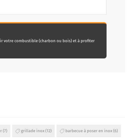
ir votre combustible (charbon ou bois) et à profiter
r
(7)
grillade inox
(12)
barbecue à poser en inox
(6)