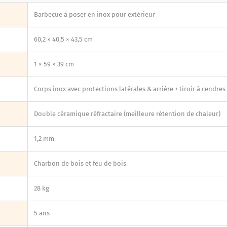
Barbecue à poser en inox pour extérieur
60,2 × 40,5 × 43,5 cm
1 × 59 × 39 cm
Corps inox avec protections latérales & arrière + tiroir à cendres
Double céramique réfractaire (meilleure rétention de chaleur)
1,2 mm
Charbon de bois et feu de bois
28 kg
5 ans