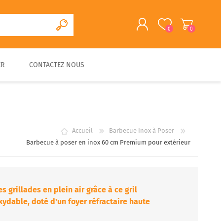
0
0
ER
CONTACTEZ NOUS
S'ENREGISTRER
CONNEXION
CUISINE D'EXTERIEURE
FOUR A PAIN/PIZZA EN
FOURS A BOIS
ACCESSOIRES
PIERRE
TRADITIONNELS
Accueil
Barbecue Inox à Poser
Barbecue à poser en inox 60 cm Premium pour extérieur
s grillades en plein air grâce à ce gril
ydable, doté d'un foyer réfractaire haute