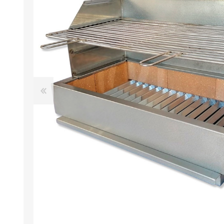
FOURS À PIZZA/PAIN AU
ACCESSOIRES POUR FOU
GAZ
À BOIS
Four à pizza au gaz FUMUS
Rouge 80, 100, 120
Four à pizza au gaz FUMUS
Blanc 80, 100, 120
Four à pizza au gaz FUMUS
Noir 80, 100, 120