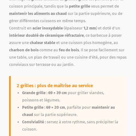
cuisson principale, tandis que la
petite grille
vous permet de
maintenir les aliments au chaud
sur la partie supérieure, ou de
gérer différentes cuissons en même temps.
Construit en
acier inoxydable
(épaisseur
1,2 mm
) et doté d’un
intérieur doublé de céramique réfractaire
, ce barbecue à poser
assure une
chaleur stable
et une cuisson plus homogène, au
charbon de bois
comme au
feu de bois
. Il se pose facilement sur
une table, un plan de travail ou une cuisine d’été, pour des repas
conviviaux sur terrasse ou au jardin.
2 grilles : plus de maîtrise au service
Grande grille :
69 × 39 cm
pour griller viandes,
poissons et légumes.
Petite grille :
69 × 20 cm
, parfaite pour
maintenir au
chaud
sur la partie supérieure.
Convivialité :
servez à votre rythme, sans précipiter la
cuisson.