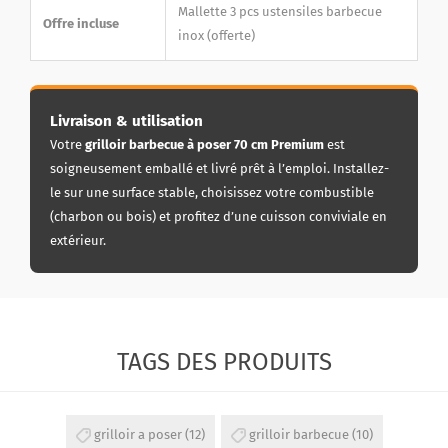
Mallette 3 pcs ustensiles barbecue
Offre incluse
inox (offerte)
Livraison & utilisation
Votre
grilloir barbecue à poser 70 cm Premium
est
soigneusement emballé et livré prêt à l’emploi. Installez-
le sur une surface stable, choisissez votre combustible
(charbon ou bois) et profitez d’une cuisson conviviale en
extérieur.
TAGS DES PRODUITS
grilloir a poser
(12)
grilloir barbecue
(10)