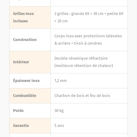
Grilles Inox
2 grilles : grande 69 × 39 cm + petite 69
incluses
× 20 cm
Corps inox avec protections latérales
Construction
& arrière + tiroir à cendres
Double céramique réfractaire
Intérieur
(meilleure rétention de chaleur)
Épaisseur inox
1,2 mm
Combustible
Charbon de bois et feu de bois
Poids
30 kg
Garantie
5 ans