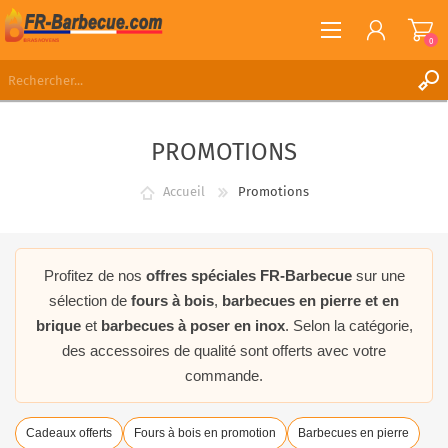
0
S'ENREGISTRER
PROMOTIONS
CONNEXION
LISTE DE SOUHAITS
0
Accueil
Promotions
Profitez de nos
offres spéciales FR-Barbecue
sur une
sélection de
fours à bois
,
barbecues en pierre et en
brique
et
barbecues à poser en inox
. Selon la catégorie,
des accessoires de qualité sont offerts avec votre
commande.
Cadeaux offerts
Fours à bois en promotion
Barbecues en pierre