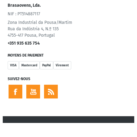
Brasaovens, Lda.
NIF : PT514887117
Zona Industrial da Pousa/Martim
Rua da Indústria 4, N.º 135
4755-417 Pousa, Portugal
+351 935 635 754
MOYENS DE PAIEMENT
VISA
Mastercard
PayPal
Virement
SUIVEZ-NOUS
Copyright © 2026 FR-Barbecue.com. Tous droits réservés.
Powered by
nopCommerce