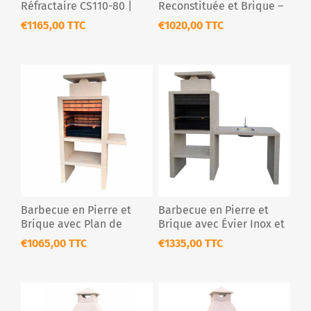
Réfractaire CS110-80 |
Reconstituée et Brique –
Grille XL 80cm
Grill 60 cm – CS601-60
€1165,00 TTC
€1020,00 TTC
Barbecue en Pierre et
Barbecue en Pierre et
Brique avec Plan de
Brique avec Évier Inox et
Travail Réversible – Grill
Plan de Travail – Grill 60
€1065,00 TTC
€1335,00 TTC
60 cm
cm – CS609-60