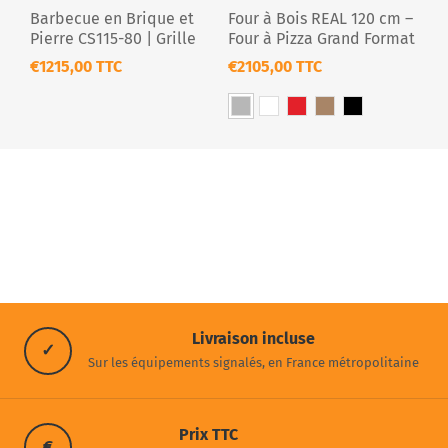
Barbecue en Brique et
Four à Bois REAL 120 cm –
Pierre CS115-80 | Grille
Four à Pizza Grand Format
80cm
& Rôtissoire Double
€1215,00 TTC
€2105,00 TTC
Broche
Livraison incluse
✓
Sur les équipements signalés, en France métropolitaine
Prix TTC
€