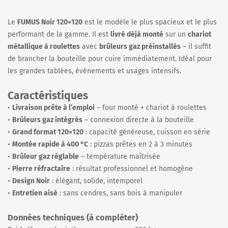
Le
FUMUS Noir 120×120
est le modèle le plus spacieux et le plus
performant de la gamme. Il est
livré déjà monté
sur un
chariot
métallique à roulettes
avec
brûleurs gaz préinstallés
– il suffit
de brancher la bouteille pour cuire immédiatement. Idéal pour
les grandes tablées, événements et usages intensifs.
Caractéristiques
•
Livraison prête à l’emploi
– four monté + chariot à roulettes
•
Brûleurs gaz intégrés
– connexion directe à la bouteille
•
Grand format 120×120
: capacité généreuse, cuisson en série
•
Montée rapide à 400 °C
: pizzas prêtes en 2 à 3 minutes
•
Brûleur gaz réglable
– température maîtrisée
•
Pierre réfractaire
: résultat professionnel et homogène
•
Design Noir
: élégant, solide, intemporel
•
Entretien aisé
: sans cendres, sans bois à manipuler
Données techniques (à compléter)