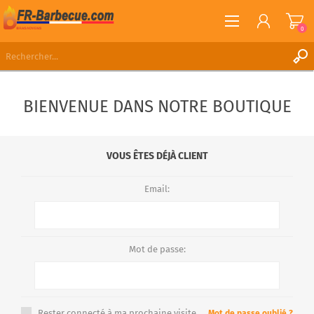
0
S'ENREGISTRER
BIENVENUE DANS NOTRE BOUTIQUE
CONNEXION
LISTE DE SOUHAITS
0
VOUS ÊTES DÉJÀ CLIENT
Email:
Mot de passe:
Rester connecté à ma prochaine visite.
Mot de passe oublié ?