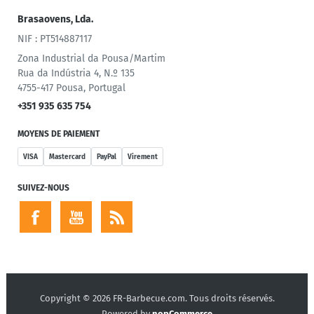
Brasaovens, Lda.
NIF : PT514887117
Zona Industrial da Pousa/Martim
Rua da Indústria 4, N.º 135
4755-417 Pousa, Portugal
+351 935 635 754
MOYENS DE PAIEMENT
VISA
Mastercard
PayPal
Virement
SUIVEZ-NOUS
Copyright © 2026 FR-Barbecue.com. Tous droits réservés.
Powered by
nopCommerce