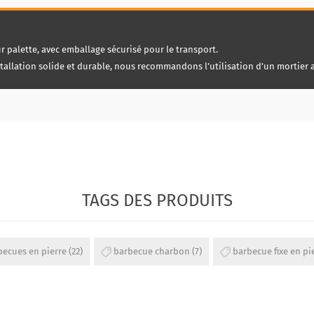
ur palette, avec emballage sécurisé pour le transport.
allation solide et durable, nous recommandons l’utilisation d’un mortier 
TAGS DES PRODUITS
becues en pierre
(22)
barbecue charbon
(7)
barbecue fixe en pi