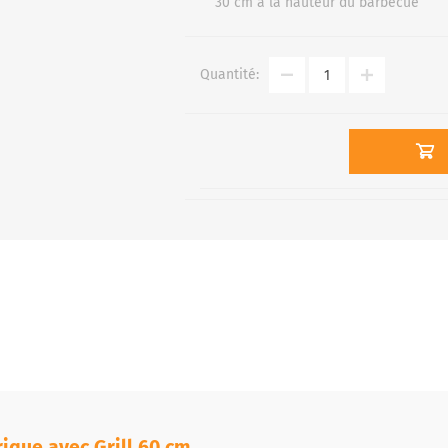
30 cm à la hauteur du barbecue
Quantité:
ique avec Grill 60 cm