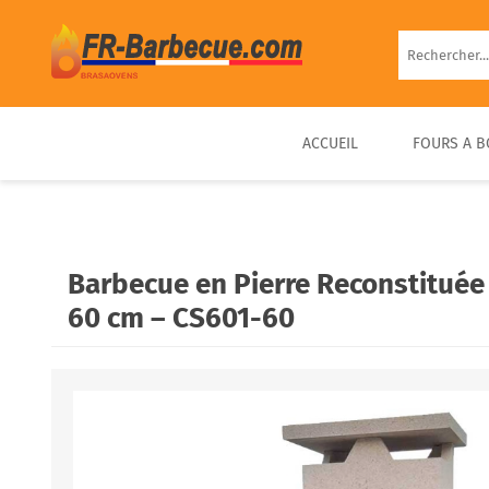
ACCUEIL
FOURS A B
BARBECUE EN BRIQUE
FOUR À PIZZA BOIS
FOUR À BOIS EXTÉRIEUR
BARBECUE FIXE PIERRE
D’EXTÉRIEUR COMPACT &
PRÊT À UTILISER
Barbecue en Pierre Reconstituée e
PORTABLE
60 cm – CS601-60