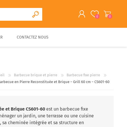
0
0
ER
CONTACTEZ NOUS
S'ENREGISTRER
CONNEXION
CUISINE D'EXTERIEURE
FOUR A PAIN/PIZZA EN
FOURS A BOIS
ACCESSOIRES
PIERRE
TRADITIONNELS
eil
Barbecue brique et pierre
Barbecue fixe pierre
arbecue en Pierre Reconstituée et Brique – Grill 60 cm – CS601-60
ée et Brique CS601-60
est un barbecue fixe
énager un jardin, une terrasse ou une cuisine
m
, sa cheminée intégrée et sa structure en