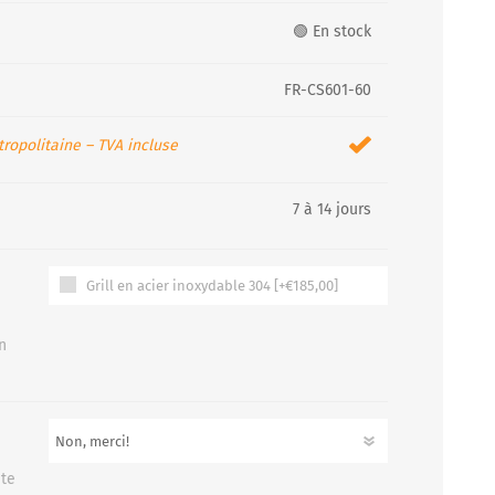
🟢 En stock
FR-CS601-60
ropolitaine – TVA incluse
7 à 14 jours
Grill en acier inoxydable 304 [+€185,00]
n
ute