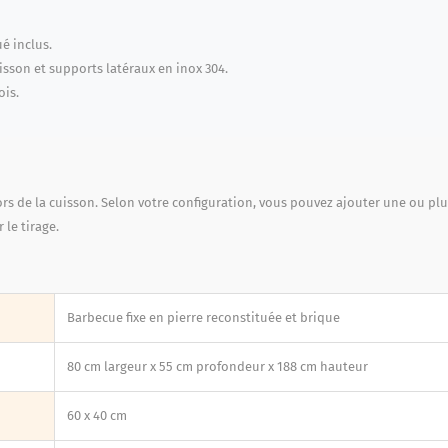
é inclus.
uisson et supports latéraux en inox 304.
ois.
rs de la cuisson. Selon votre configuration, vous pouvez ajouter une ou pl
le tirage.
Barbecue fixe en pierre reconstituée et brique
80 cm largeur x 55 cm profondeur x 188 cm hauteur
60 x 40 cm