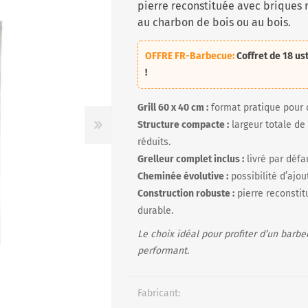
pierre reconstituée avec briques r
au charbon de bois ou au bois.
OFFRE FR-Barbecue:
Coffret de
18 us
R
!
Grill 60 x 40 cm :
format pratique pour d
Structure compacte :
largeur totale de
réduits.
Grelleur complet inclus :
livré par défa
Cheminée évolutive :
possibilité d’ajo
Construction robuste :
pierre reconstit
durable.
Le choix idéal pour profiter d’un barb
performant.
Fabricant: