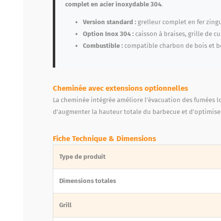
complet en acier inoxydable 304
.
Version standard :
grelleur complet en fer zingu
Option Inox 304 :
caisson à braises, grille de c
Combustible :
compatible charbon de bois et b
Cheminée avec extensions optionnelles
La cheminée intégrée améliore l’évacuation des fumées lo
d’augmenter la hauteur totale du barbecue et d’optimiser 
Fiche Technique & Dimensions
Type de produit
Dimensions totales
Grill