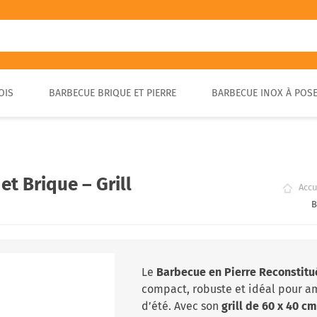
OIS
BARBECUE BRIQUE ET PIERRE
BARBECUE INOX À POS
FOUR A PIZZA PORTABLE
BARBECUE EN PIERRE
FOUR À BOIS POUR PAIN ET
BARBECUE RUSTIQUE
BRASA
PIZZA EXTÉRIEUR
t Brique – Grill
Accu
B
Le
Barbecue en Pierre Reconstitu
compact, robuste et idéal pour am
d’été. Avec son
grill de 60 x 40 c