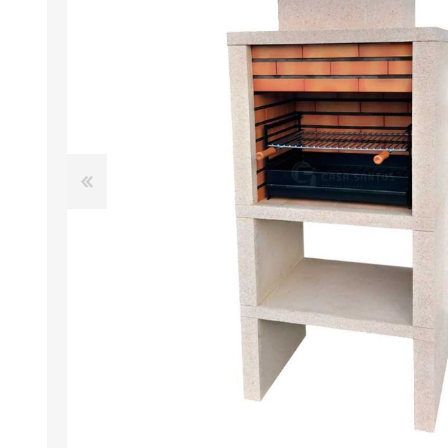
FOURS À PIZZA/PAIN AU
ACCESSOIRES POUR FOU
GAZ
À BOIS
Four à pizza au gaz FUMUS
Rouge 80, 100, 120
Four à pizza au gaz FUMUS
Blanc 80, 100, 120
Four à pizza au gaz FUMUS
Noir 80, 100, 120