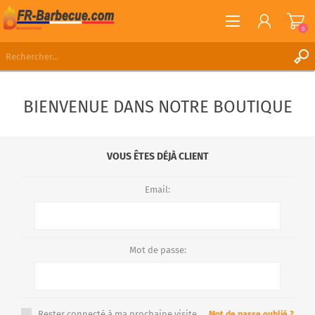
0
S'ENREGISTRER
BIENVENUE DANS NOTRE BOUTIQUE
CONNEXION
LISTE DE SOUHAITS
0
VOUS ÊTES DÉJÀ CLIENT
Email:
Mot de passe:
Rester connecté à ma prochaine visite.
Mot de passe oublié ?