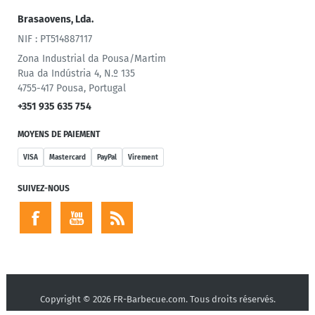
Brasaovens, Lda.
NIF : PT514887117
Zona Industrial da Pousa/Martim
Rua da Indústria 4, N.º 135
4755-417 Pousa, Portugal
+351 935 635 754
MOYENS DE PAIEMENT
VISA
Mastercard
PayPal
Virement
SUIVEZ-NOUS
Copyright © 2026 FR-Barbecue.com. Tous droits réservés.
Powered by
nopCommerce