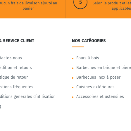
5
Aucun frais de livraison ajouté au
Selon le produit et le
panier
applicable
& SERVICE CLIENT
NOS CATÉGORIES
tactez-nous
Fours à bois
édition et retours
Barbecues en brique et pierr
itique de retour
Barbecues inox à poser
stions fréquentes
Cuisines extérieures
ditions générales d’utilisation
Accessoires et ustensiles
g