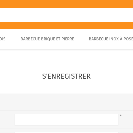
OIS
BARBECUE BRIQUE ET PIERRE
BARBECUE INOX À POS
FOUR A PIZZA PORTABLE
BARBECUE EN PIERRE
FOUR À BOIS POUR PAIN ET
BARBECUE RUSTIQUE
BRASA
PIZZA EXTÉRIEUR
S'ENREGISTRER
*