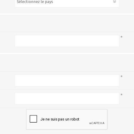
*
*
*