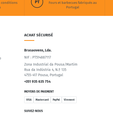
PT
s conditions
Fours et barbecues fabriqués au
s
Portugal
ACHAT SÉCURISÉ
Brasaovens, Lda.
NIF : PT514887117
e
Zona Industrial da Pousa/Martim
Rua da Indústria 4, N.º 135
4755-417 Pousa, Portugal
+351 935 635 754
MOYENS DE PAIEMENT
VISA
Mastercard
PayPal
Virement
SUIVEZ-NOUS