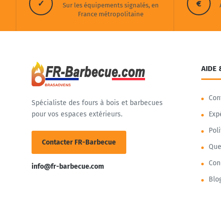
✓
€
Sur les équipements signalés, en
France métropolitaine
AIDE 
Con
Spécialiste des fours à bois et barbecues
pour vos espaces extérieurs.
Exp
Pol
Contacter FR-Barbecue
Que
Con
info@fr-barbecue.com
Blo