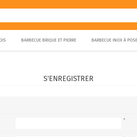
OIS
BARBECUE BRIQUE ET PIERRE
BARBECUE INOX À POS
FOUR A PIZZA PORTABLE
BARBECUE EN PIERRE
FOUR À BOIS POUR PAIN ET
BARBECUE RUSTIQUE
BRASA
PIZZA EXTÉRIEUR
S'ENREGISTRER
*