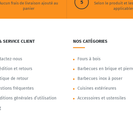
5
Aucun frais de livraison ajouté au
Selon le produit et le
panier
applicable
& SERVICE CLIENT
NOS CATÉGORIES
tactez-nous
Fours à bois
édition et retours
Barbecues en brique et pierr
itique de retour
Barbecues inox à poser
stions fréquentes
Cuisines extérieures
ditions générales d’utilisation
Accessoires et ustensiles
g