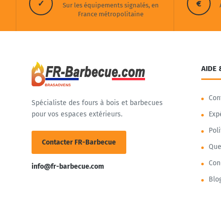
✓
€
Sur les équipements signalés, en
France métropolitaine
AIDE 
Con
Spécialiste des fours à bois et barbecues
pour vos espaces extérieurs.
Exp
Pol
Contacter FR-Barbecue
Que
Con
info@fr-barbecue.com
Blo