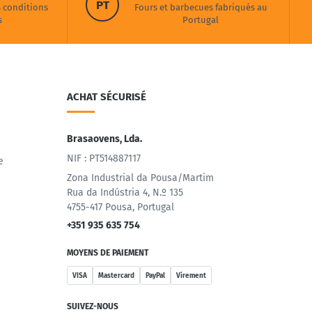
PT
s conditions
Fours et barbecues fabriqués au
s
Portugal
ACHAT SÉCURISÉ
Brasaovens, Lda.
NIF : PT514887117
e
Zona Industrial da Pousa/Martim
Rua da Indústria 4, N.º 135
4755-417 Pousa, Portugal
+351 935 635 754
MOYENS DE PAIEMENT
VISA
Mastercard
PayPal
Virement
SUIVEZ-NOUS