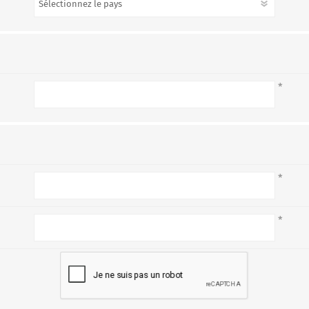
*
*
*