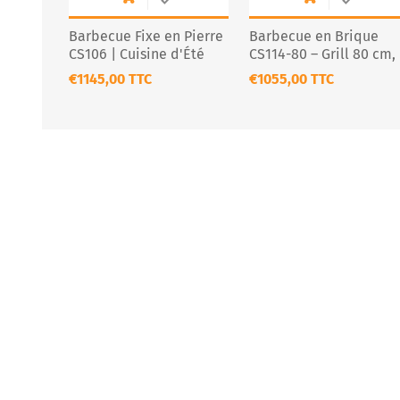
Barbecue Fixe en Pierre
Barbecue en Brique
CS106 | Cuisine d'Été
CS114-80 – Grill 80 cm,
Fixe | Livraison France
Fer Galvanisé ou Inox
€1145,00 TTC
€1055,00 TTC