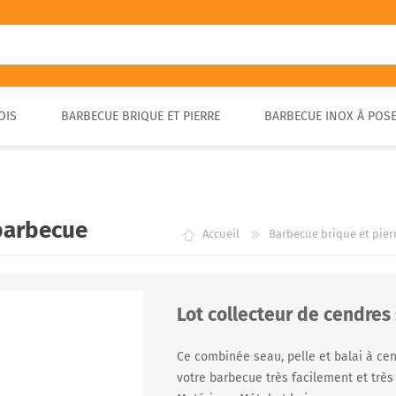
OIS
BARBECUE BRIQUE ET PIERRE
BARBECUE INOX À POS
FOUR A PIZZA PORTABLE
BARBECUE EN PIERRE
FOUR À BOIS POUR PAIN ET
BARBECUE RUSTIQUE
BRASA
PIZZA EXTÉRIEUR
 barbecue
Accueil
Barbecue brique et pier
Lot collecteur de cendres 
Ce combinée seau, pelle et balai à ce
votre barbecue très facilement et trè