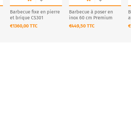
Barbecue fixe en pierre
Barbecue à poser en
B
et brique CS301
inox 60 cm Premium
a
pour extérieur
2
€1360,00 TTC
€449,50 TTC
€