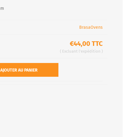
cm
BrasaOvens
€44,00 TTC
Excluant
l'expédition
AJOUTER AU PANIER