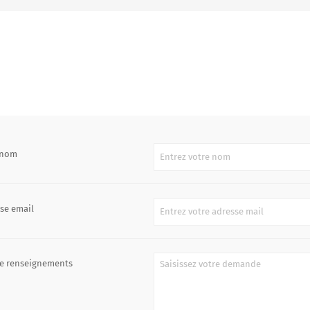
énom
se email
e renseignements