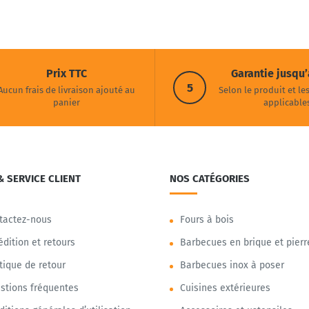
Prix TTC
Garantie jusqu’
5
Aucun frais de livraison ajouté au
Selon le produit et le
panier
applicable
& SERVICE CLIENT
NOS CATÉGORIES
tactez-nous
Fours à bois
édition et retours
Barbecues en brique et pierr
itique de retour
Barbecues inox à poser
stions fréquentes
Cuisines extérieures