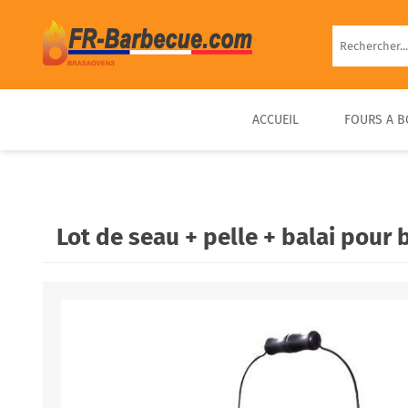
ACCUEIL
FOURS A B
BARBECUE EN BRIQUE
FOUR À PIZZA BOIS
FOUR À BOIS EXTÉRIEUR
BARBECUE FIXE PIERRE
D’EXTÉRIEUR COMPACT &
PRÊT À UTILISER
Lot de seau + pelle + balai pour
PORTABLE