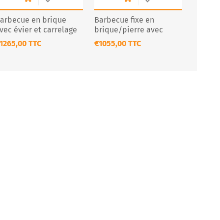
arbecue en brique
Barbecue fixe en
vec évier et carrelage
brique/pierre avec
12
cheminée – Modèle
1265,00 TTC
€1055,00 TTC
CS111