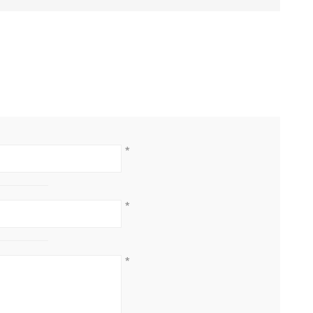
*
*
*