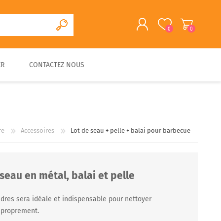
0
0
ER
CONTACTEZ NOUS
S'ENREGISTRER
CONNEXION
CUISINE D'EXTERIEURE
FOUR A PAIN/PIZZA EN
FOURS A BOIS
ACCESSOIRES
PIERRE
TRADITIONNELS
re
Accessoires
Lot de seau + pelle + balai pour barbecue
seau en métal, balai et pelle
ndres sera idéale et indispensable pour nettoyer
s proprement.