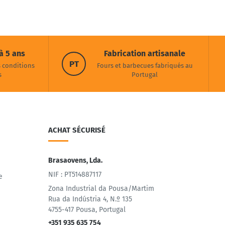
à 5 ans
Fabrication artisanale
PT
s conditions
Fours et barbecues fabriqués au
s
Portugal
ACHAT SÉCURISÉ
Brasaovens, Lda.
NIF : PT514887117
e
Zona Industrial da Pousa/Martim
Rua da Indústria 4, N.º 135
4755-417 Pousa, Portugal
+351 935 635 754