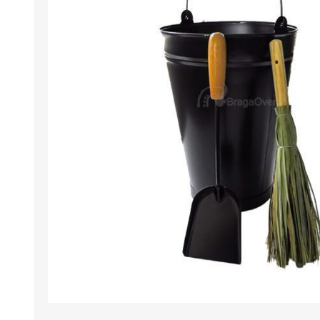
FOURS À PIZZA/PAIN AU
ACCESSOIRES POUR FOU
GAZ
À BOIS
Four à pizza au gaz FUMUS
Rouge 80, 100, 120
Four à pizza au gaz FUMUS
Blanc 80, 100, 120
Four à pizza au gaz FUMUS
Noir 80, 100, 120