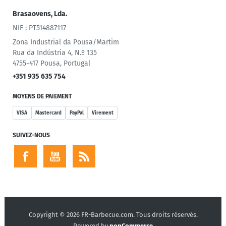
Brasaovens, Lda.
NIF : PT514887117
Zona Industrial da Pousa/Martim
Rua da Indústria 4, N.º 135
4755-417 Pousa, Portugal
+351 935 635 754
MOYENS DE PAIEMENT
VISA
Mastercard
PayPal
Virement
SUIVEZ-NOUS
Copyright © 2026 FR-Barbecue.com. Tous droits réservés.
Powered by
nopCommerce