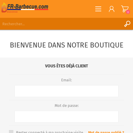
0
S'ENREGISTRER
BIENVENUE DANS NOTRE BOUTIQUE
CONNEXION
LISTE DE SOUHAITS
0
VOUS ÊTES DÉJÀ CLIENT
Email:
Mot de passe:
Rester connecté à ma prochaine visite.
Mot de passe oublié ?