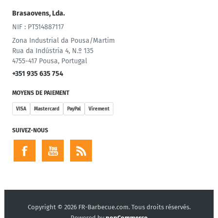
Brasaovens, Lda.
NIF : PT514887117
Zona Industrial da Pousa/Martim
Rua da Indústria 4, N.º 135
4755-417 Pousa, Portugal
+351 935 635 754
MOYENS DE PAIEMENT
VISA
Mastercard
PayPal
Virement
SUIVEZ-NOUS
Copyright © 2026 FR-Barbecue.com. Tous droits réservés.
Powered by
nopCommerce