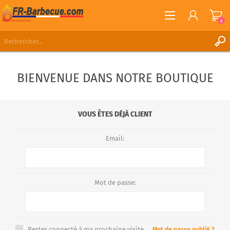
0
S'ENREGISTRER
BIENVENUE DANS NOTRE BOUTIQUE
CONNEXION
LISTE DE SOUHAITS
0
VOUS ÊTES DÉJÀ CLIENT
Email:
Mot de passe:
Rester connecté à ma prochaine visite.
Mot de passe oublié ?