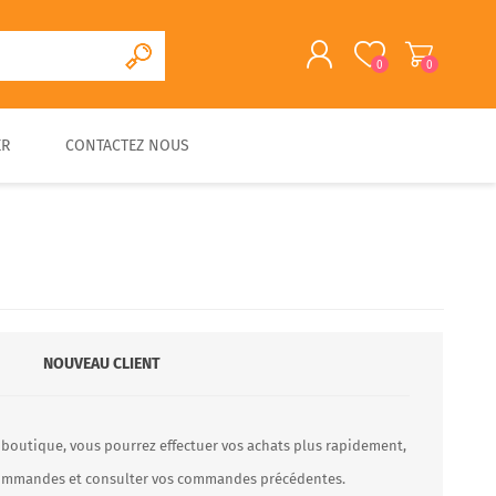
0
0
ER
CONTACTEZ NOUS
S'ENREGISTRER
CONNEXION
CUISINE D'EXTERIEURE
FOUR A PAIN/PIZZA EN
FOURS A BOIS
ACCESSOIRES
PIERRE
TRADITIONNELS
NOUVEAU CLIENT
 boutique, vous pourrez effectuer vos achats plus rapidement,
 commandes et consulter vos commandes précédentes.