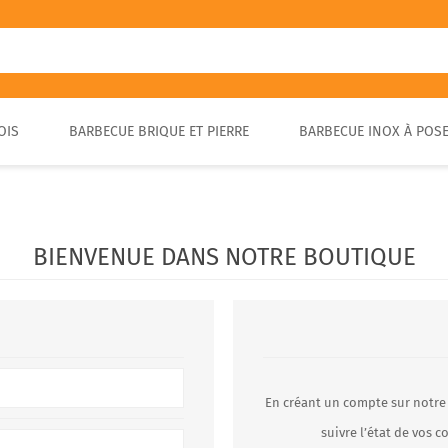
OIS
BARBECUE BRIQUE ET PIERRE
BARBECUE INOX À POS
FOUR A PIZZA PORTABLE
BARBECUE EN PIERRE
FOUR À BOIS POUR PAIN ET
BARBECUE RUSTIQUE
BRASA
PIZZA EXTÉRIEUR
BIENVENUE DANS NOTRE BOUTIQUE
En créant un compte sur notre
suivre l’état de vos