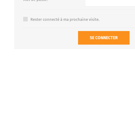
Rester connecté à ma prochaine visite.
FOURS À PIZZA/PAIN AU
ACCESSOIRES POUR FOU
GAZ
À BOIS
SE CONNECTER
Four à pizza au gaz FUMUS
Rouge 80, 100, 120
Four à pizza au gaz FUMUS
Blanc 80, 100, 120
Four à pizza au gaz FUMUS
Noir 80, 100, 120