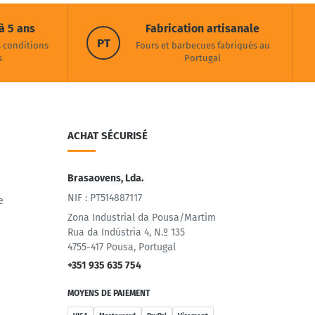
à 5 ans
Fabrication artisanale
PT
s conditions
Fours et barbecues fabriqués au
s
Portugal
ACHAT SÉCURISÉ
Brasaovens, Lda.
NIF : PT514887117
e
Zona Industrial da Pousa/Martim
Rua da Indústria 4, N.º 135
4755-417 Pousa, Portugal
+351 935 635 754
MOYENS DE PAIEMENT