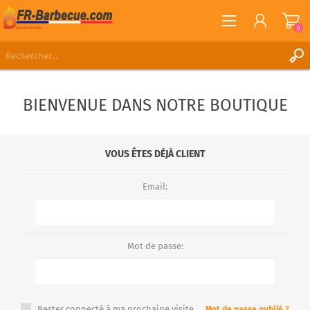
0
S'ENREGISTRER
BIENVENUE DANS NOTRE BOUTIQUE
CONNEXION
LISTE DE SOUHAITS
0
VOUS ÊTES DÉJÀ CLIENT
Email:
Mot de passe:
Rester connecté à ma prochaine visite.
Mot de passe oublié ?