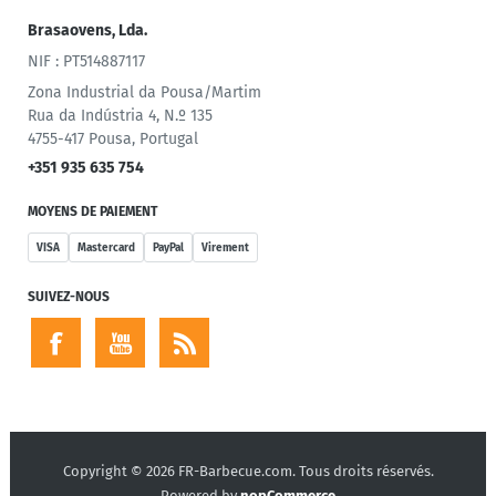
Brasaovens, Lda.
NIF : PT514887117
Zona Industrial da Pousa/Martim
Rua da Indústria 4, N.º 135
4755-417 Pousa, Portugal
+351 935 635 754
MOYENS DE PAIEMENT
VISA
Mastercard
PayPal
Virement
SUIVEZ-NOUS
Copyright © 2026 FR-Barbecue.com. Tous droits réservés.
Powered by
nopCommerce