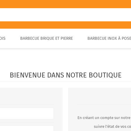
OIS
BARBECUE BRIQUE ET PIERRE
BARBECUE INOX À POS
FOUR A PIZZA PORTABLE
BARBECUE EN PIERRE
FOUR À BOIS POUR PAIN ET
BARBECUE RUSTIQUE
BRASA
PIZZA EXTÉRIEUR
BIENVENUE DANS NOTRE BOUTIQUE
En créant un compte sur notre
suivre l’état de vos