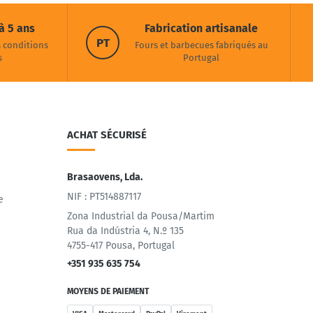
à 5 ans
Fabrication artisanale
PT
s conditions
Fours et barbecues fabriqués au
s
Portugal
ACHAT SÉCURISÉ
Brasaovens, Lda.
NIF : PT514887117
e
Zona Industrial da Pousa/Martim
Rua da Indústria 4, N.º 135
4755-417 Pousa, Portugal
+351 935 635 754
MOYENS DE PAIEMENT