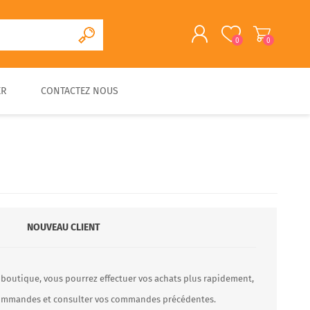
0
0
ER
CONTACTEZ NOUS
S'ENREGISTRER
CONNEXION
CUISINE D'EXTERIEURE
FOUR A PAIN/PIZZA EN
FOURS A BOIS
ACCESSOIRES
PIERRE
TRADITIONNELS
NOUVEAU CLIENT
 boutique, vous pourrez effectuer vos achats plus rapidement,
 commandes et consulter vos commandes précédentes.