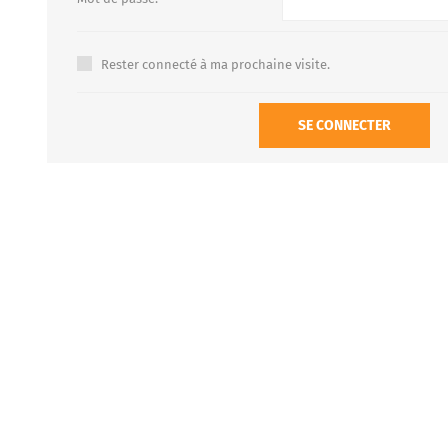
Rester connecté à ma prochaine visite.
FOURS À PIZZA/PAIN AU
ACCESSOIRES POUR FOU
GAZ
À BOIS
SE CONNECTER
Four à pizza au gaz FUMUS
Rouge 80, 100, 120
Four à pizza au gaz FUMUS
Blanc 80, 100, 120
Four à pizza au gaz FUMUS
Noir 80, 100, 120