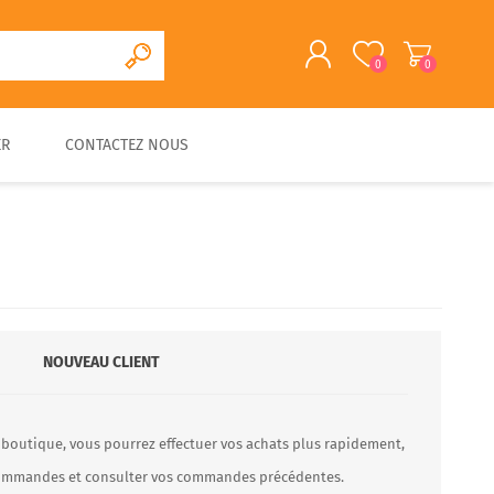
0
0
ER
CONTACTEZ NOUS
S'ENREGISTRER
CONNEXION
CUISINE D'EXTERIEURE
FOUR A PAIN/PIZZA EN
FOURS A BOIS
ACCESSOIRES
PIERRE
TRADITIONNELS
NOUVEAU CLIENT
 boutique, vous pourrez effectuer vos achats plus rapidement,
 commandes et consulter vos commandes précédentes.