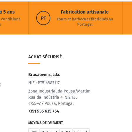
à 5 ans
Fabrication artisanale
PT
s conditions
Fours et barbecues fabriqués au
s
Portugal
ACHAT SÉCURISÉ
Brasaovens, Lda.
NIF : PT514887117
e
Zona Industrial da Pousa/Martim
Rua da Indústria 4, N.º 135
4755-417 Pousa, Portugal
+351 935 635 754
MOYENS DE PAIEMENT