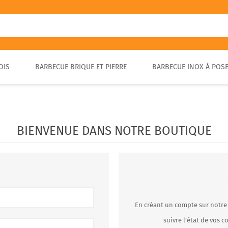
OIS
BARBECUE BRIQUE ET PIERRE
BARBECUE INOX À POS
FOUR A PIZZA PORTABLE
BARBECUE EN PIERRE
FOUR À BOIS POUR PAIN ET
BARBECUE RUSTIQUE
BRASA
PIZZA EXTÉRIEUR
BIENVENUE DANS NOTRE BOUTIQUE
En créant un compte sur notre
suivre l’état de vos