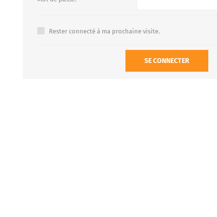
Rester connecté à ma prochaine visite.
FOURS À PIZZA/PAIN AU
ACCESSOIRES POUR FOU
GAZ
À BOIS
SE CONNECTER
Four à pizza au gaz FUMUS
Rouge 80, 100, 120
Four à pizza au gaz FUMUS
Blanc 80, 100, 120
Four à pizza au gaz FUMUS
Noir 80, 100, 120