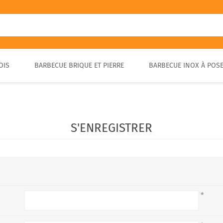
OIS
BARBECUE BRIQUE ET PIERRE
BARBECUE INOX À POS
FOUR A PIZZA PORTABLE
BARBECUE EN PIERRE
FOUR À BOIS POUR PAIN ET
BARBECUE RUSTIQUE
BRASA
PIZZA EXTÉRIEUR
S'ENREGISTRER
*