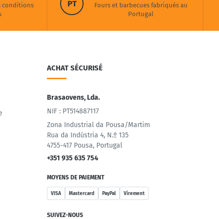
PT
s conditions
Fours et barbecues fabriqués au
s
Portugal
ACHAT SÉCURISÉ
Brasaovens, Lda.
NIF : PT514887117
e
Zona Industrial da Pousa/Martim
Rua da Indústria 4, N.º 135
4755-417 Pousa, Portugal
+351 935 635 754
MOYENS DE PAIEMENT
VISA
Mastercard
PayPal
Virement
SUIVEZ-NOUS