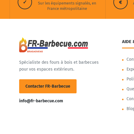
✓
€
Sur les équipements signalés, en
France métropolitaine
AIDE 
Con
Spécialiste des fours à bois et barbecues
pour vos espaces extérieurs.
Exp
Pol
Contacter FR-Barbecue
Que
Con
info@fr-barbecue.com
Blo