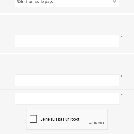
*
*
*