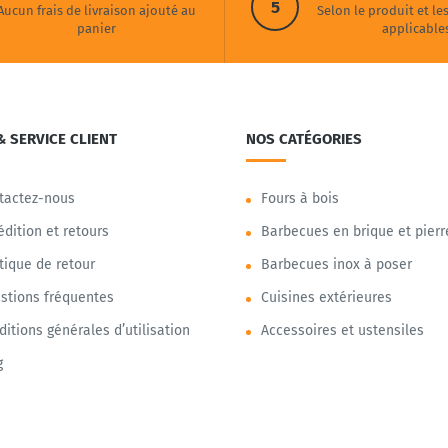
5
Aucun frais de livraison ajouté au
Selon le produit et le
panier
applicable
& SERVICE CLIENT
NOS CATÉGORIES
tactez-nous
Fours à bois
édition et retours
Barbecues en brique et pierr
itique de retour
Barbecues inox à poser
stions fréquentes
Cuisines extérieures
ditions générales d’utilisation
Accessoires et ustensiles
g