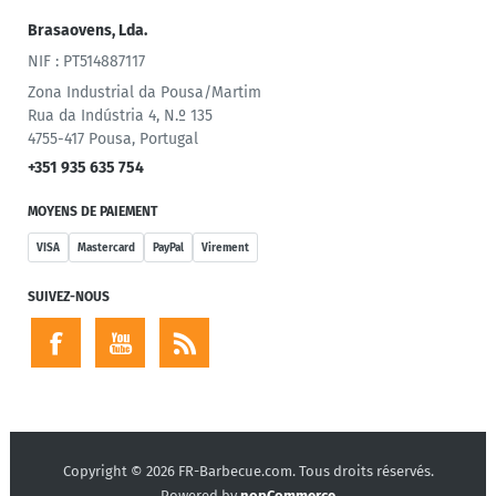
Brasaovens, Lda.
NIF : PT514887117
Zona Industrial da Pousa/Martim
Rua da Indústria 4, N.º 135
4755-417 Pousa, Portugal
+351 935 635 754
MOYENS DE PAIEMENT
VISA
Mastercard
PayPal
Virement
SUIVEZ-NOUS
Copyright © 2026 FR-Barbecue.com. Tous droits réservés.
Powered by
nopCommerce