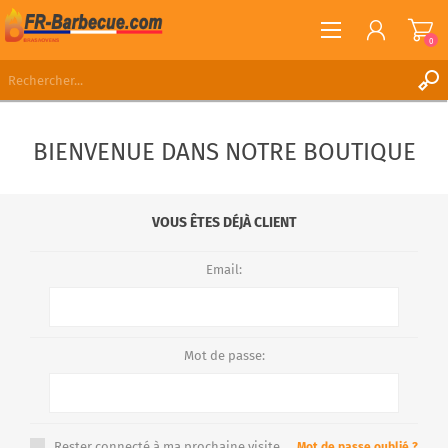
0
S'ENREGISTRER
BIENVENUE DANS NOTRE BOUTIQUE
CONNEXION
LISTE DE SOUHAITS
0
VOUS ÊTES DÉJÀ CLIENT
Email:
Mot de passe:
Rester connecté à ma prochaine visite.
Mot de passe oublié ?