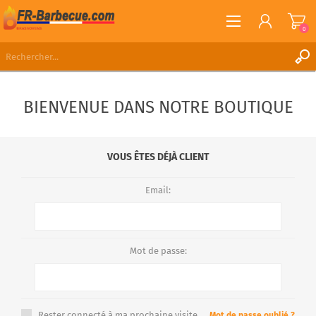
0
S'ENREGISTRER
BIENVENUE DANS NOTRE BOUTIQUE
CONNEXION
LISTE DE SOUHAITS
0
VOUS ÊTES DÉJÀ CLIENT
Email:
Mot de passe:
Rester connecté à ma prochaine visite.
Mot de passe oublié ?