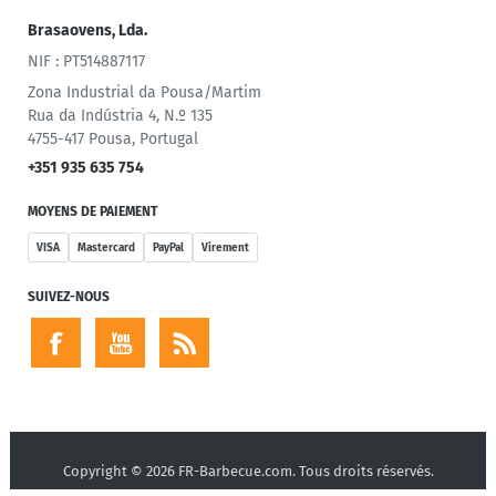
Brasaovens, Lda.
NIF : PT514887117
Zona Industrial da Pousa/Martim
Rua da Indústria 4, N.º 135
4755-417 Pousa, Portugal
+351 935 635 754
MOYENS DE PAIEMENT
VISA
Mastercard
PayPal
Virement
SUIVEZ-NOUS
Copyright © 2026 FR-Barbecue.com. Tous droits réservés.
Powered by
nopCommerce